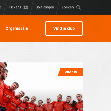
p
Tickets
Opleidingen
Zoeken
Organisatie
Vind je club
ORANJE