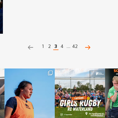
1
2
3
4
…
42
POSTS
NAVIGATION