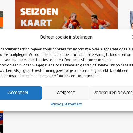
Beheer cookie instellingen
gebruiken technologieën zoals cookies om informatie over je apparaat op te sl
of te raadplegen. We doen dit met als doel om de beste ervaring te bieden en om
ersonaliseerde advertenties te tonen. Door in te stemmen met deze
09 OCTOBER 2025
hnologieën kunnen we gegevens zoals bladeren gedrag of unieke ID's op deze si
VERKOOP SEIZOENKAART 2025-2026
werken. Als je geen toestemming geeft of je toestemming intrekt, kan dit een
VAN START
elige invloed hebben op bepaalde functies en mogelijkheden.
Accepteer
Weigeren
Voorkeuren bewar
Privacy Statement