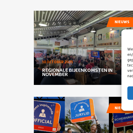
NIEUWS
We 
en/
gep
10 OCTOBER 2025
tec
REGIONALE BIJEENKOMSTEN IN
ver
NOVEMBER
nad
NIEUWS