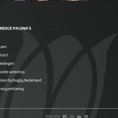
NDIGE PAGINA'S
euws
ntact
eidingen
iciële webshop
ken bij Rugby Nederland
vacyverklaring
Volg ons