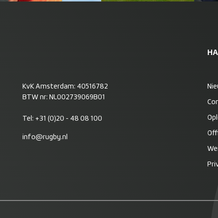
HA
KvK Amsterdam: 40516782
Ni
BTW nr: NL002739069B01
Co
Opl
Tel:
+31 (0)20 - 48 08 100
Off
info@rugby.nl
Wer
Pri