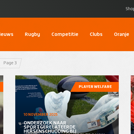
Sho
ieuws
Rugby
Competitie
Clubs
Oranje
Page 3
PLAYER WELFARE
10 NOVEMBER 2025
ONDERZOEK NAAR
SPORTGERELATEERDE
HERSENSCHUDDING BIJ