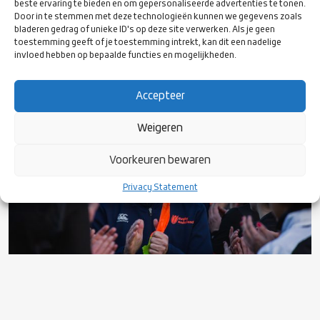
programma vastgesteld is. Hierover zul je via de mail
beste ervaring te bieden en om gepersonaliseerde advertenties te tonen.
Door in te stemmen met deze technologieën kunnen we gegevens zoals
geïnformeerd worden.
bladeren gedrag of unieke ID's op deze site verwerken. Als je geen
toestemming geeft of je toestemming intrekt, kan dit een nadelige
invloed hebben op bepaalde functies en mogelijkheden.
Accepteer
Weigeren
Voorkeuren bewaren
Privacy Statement