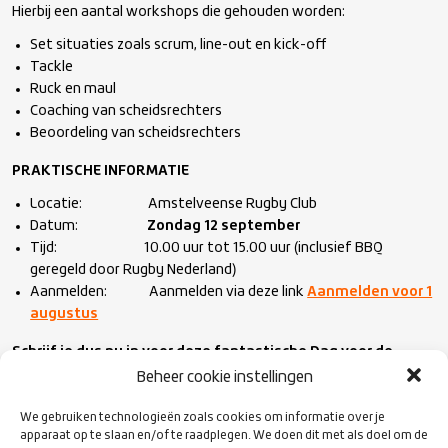
Hierbij een aantal workshops die gehouden worden:
Set situaties zoals scrum, line-out en kick-off
Tackle
Ruck en maul
Coaching van scheidsrechters
Beoordeling van scheidsrechters
PRAKTISCHE INFORMATIE
Locatie: Amstelveense Rugby Club
Datum:
Zondag 12 september
Tijd: 10.00 uur tot 15.00 uur (inclusief BBQ
geregeld door Rugby Nederland)
Aanmelden: Aanmelden via deze link
Aanmelden voor 1
augustus
Schrijf je dus nu in voor deze fantastische Dag voor de
Scheidsrechter en zet het in je agenda!
Beheer cookie instellingen
We gebruiken technologieën zoals cookies om informatie over je
Meer informatie zal volgen op het moment dat het gehele
apparaat op te slaan en/of te raadplegen. We doen dit met als doel om de