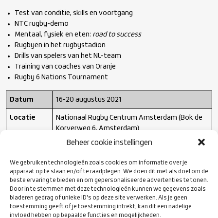
Test van conditie, skills en voortgang
NTC rugby-demo
Mentaal, fysiek en eten:
road to success
Rugbyen in het rugbystadion
Drills van spelers van het NL-team
Training van coaches van Oranje
Rugby 6 Nations Tournament
Datum
16-20 augustus 2021
Locatie
Nationaal Rugby Centrum Amsterdam (Bok de
Korverweg 6, Amsterdam)
Beheer cookie instellingen
Leeftijd
6-9 jaar (Rugbykamp), 10-12 jaar en 13-16 jaar
(Toprugbykamp)
We gebruiken technologieën zoals cookies om informatie over je
apparaat op te slaan en/of te raadplegen. We doen dit met als doel om de
Kampsoort
Dagkamp of kamp met overnachting
beste ervaring te bieden en om gepersonaliseerde advertenties te tonen.
Door in te stemmen met deze technologieën kunnen we gegevens zoals
MEER INFORMATIE EN AANMELDEN
bladeren gedrag of unieke ID's op deze site verwerken. Als je geen
toestemming geeft of je toestemming intrekt, kan dit een nadelige
invloed hebben op bepaalde functies en mogelijkheden.