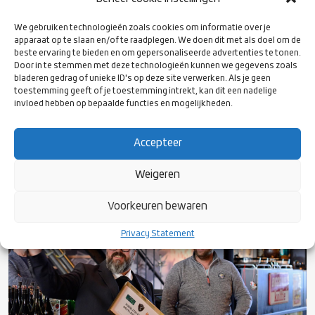
meer goede voorbeelden komen en clubs die gaan voldoen aan
de criteria van het Development Plan. Roosendaal is nu het
We gebruiken technologieën zoals cookies om informatie over je
goede voorbeeld maar we hebben veel meer clubs nodig als goed
apparaat op te slaan en/of te raadplegen. We doen dit met als doel om de
beste ervaring te bieden en om gepersonaliseerde advertenties te tonen.
voorbeeld en hiermee de sport in Nederland verder laten groepen.
Door in te stemmen met deze technologieën kunnen we gegevens zoals
Clubs die ook in kaart willen brengen hoe de stand van zaken is
bladeren gedrag of unieke ID's op deze site verwerken. Als je geen
vanuit het Development Plan kunnen meer informatie vinden op
toestemming geeft of je toestemming intrekt, kan dit een nadelige
deze
pagina en contact opnemen met de regionale
invloed hebben op bepaalde functies en mogelijkheden.
coördinatoren of Tijmen Vader
development@rugby.nl
Accepteer
Weigeren
Voorkeuren bewaren
Privacy Statement