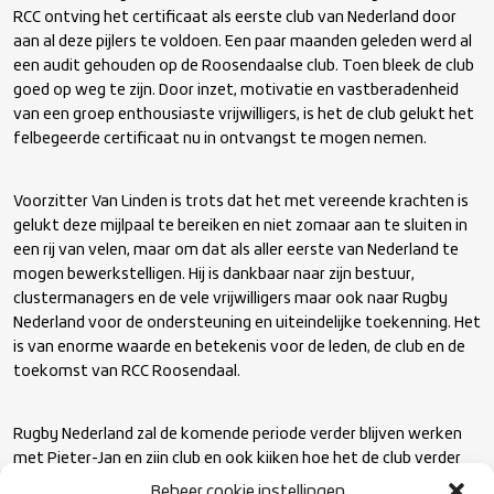
RCC ontving het certificaat als eerste club van Nederland door
aan al deze pijlers te voldoen. Een paar maanden geleden werd al
een audit gehouden op de Roosendaalse club. Toen bleek de club
goed op weg te zijn. Door inzet, motivatie en vastberadenheid
van een groep enthousiaste vrijwilligers, is het de club gelukt het
felbegeerde certificaat nu in ontvangst te mogen nemen.
Voorzitter Van Linden is trots dat het met vereende krachten is
gelukt deze mijlpaal te bereiken en niet zomaar aan te sluiten in
een rij van velen, maar om dat als aller eerste van Nederland te
mogen bewerkstelligen. Hij is dankbaar naar zijn bestuur,
clustermanagers en de vele vrijwilligers maar ook naar Rugby
Nederland voor de ondersteuning en uiteindelijke toekenning. Het
is van enorme waarde en betekenis voor de leden, de club en de
toekomst van RCC Roosendaal.
Rugby Nederland zal de komende periode verder blijven werken
met Pieter-Jan en zijn club en ook kijken hoe het de club verder
kan ondersteunen. Daarnaast hoopt Tijmen Vader dat er nog
Beheer cookie instellingen