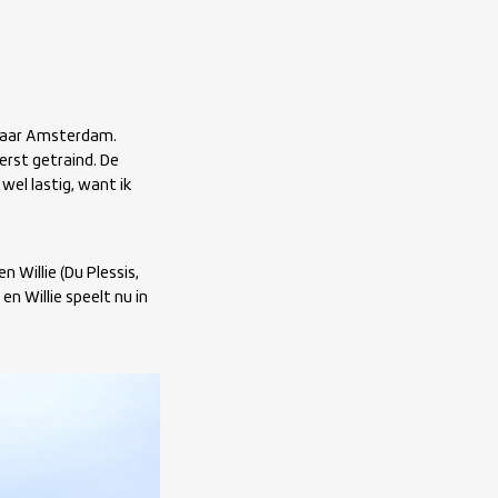
 naar Amsterdam.
rst getraind. De
wel lastig, want ik
 Willie (Du Plessis,
en Willie speelt nu in