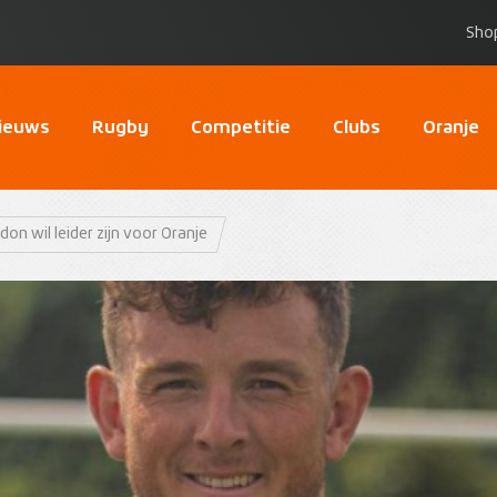
Sho
ieuws
Rugby
Competitie
Clubs
Oranje
on wil leider zijn voor Oranje