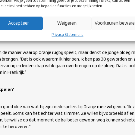
werken. Als je geen toestemming geeft of je toestemming intrekt, kan dit een
elige invloed hebben op bepaalde functies en mogelijkheden.
Lydon spreken, heeft hij net de eerste training afgewerkt met z’n 
 zeer te spreken over het niveau van Oranje. “Ik was eigenlijk erg onder
titie in Frankrijk gewend, die is heel fysiek. Hier zijn de spelers iets 
Accepteer
Weigeren
Voorkeuren bewar
 snelheid in het spel zit. Ik kijk er erg naar uit om dat andere spelletje
Privacy Statement
an de manier waarop Oranje rugby speelt, maar denkt de jonge ploeg m
 brengen. “Dat is ook waarom ik hier ben. Ik ben pas 30 geworden en zi
e ervaring en leiderschap wil ik gaan overbrengen op de ploeg. Dat is o
 in Frankrijk.”
spelen’
 goed idee van wat hij zijn medespelers bij Oranje mee wil geven. “Ik zi
speelt. Soms kan het echter wat slimmer. Ze willen bijvoorbeeld af en
n, terwijl ze op dat moment de bal beter gewoon weg kunnen schiet
r te heroveren.”