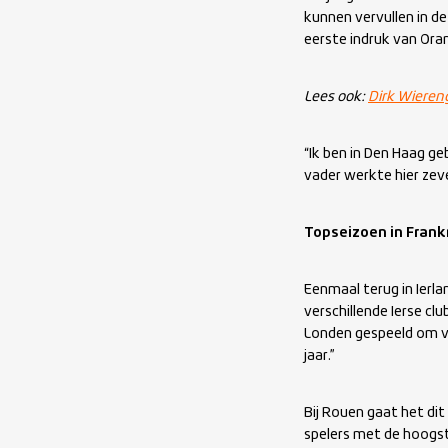
kunnen vervullen in de
eerste indruk van Ora
Lees ook:
Dirk Wieren
“Ik ben in Den Haag ge
vader werkte hier zeve
Topseizoen in Frank
Eenmaal terug in Ierla
verschillende Ierse clu
Londen gespeeld om ver
jaar.”
Bij Rouen gaat het di
spelers met de hoogst