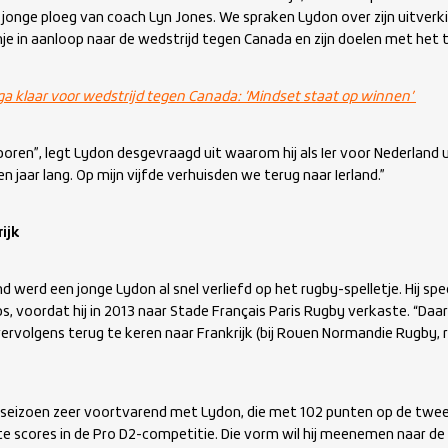
 jonge ploeg van coach Lyn Jones. We spraken Lydon over zijn uitverkie
nje in aanloop naar de wedstrijd tegen Canada en zijn doelen met het
ga klaar voor wedstrijd tegen Canada: ’Mindset staat op winnen’
boren”, legt Lydon desgevraagd uit waarom hij als Ier voor Nederland 
n jaar lang. Op mijn vijfde verhuisden we terug naar Ierland.”
rijk
nd werd een jonge Lydon al snel verliefd op het rugby-spelletje. Hij sp
bs, voordat hij in 2013 naar Stade Français Paris Rugby verkaste. “Daarn
volgens terug te keren naar Frankrijk (bij Rouen Normandie Rugby, red.
t seizoen zeer voortvarend met Lydon, die met 102 punten op de twe
e scores in de Pro D2-competitie. Die vorm wil hij meenemen naar de