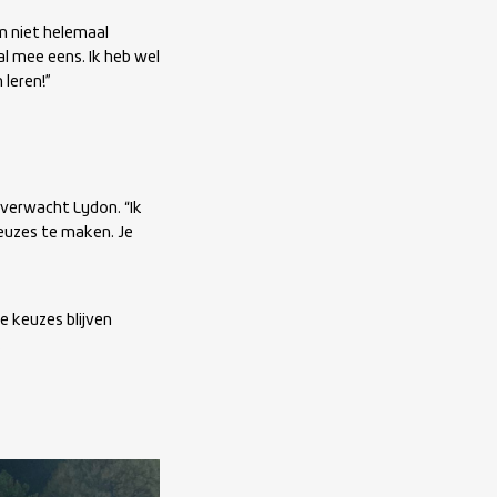
em niet helemaal
al mee eens. Ik heb wel
 leren!”
 verwacht Lydon. “Ik
keuzes te maken. Je
e keuzes blijven
.