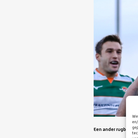
We 
en/
gep
Een ander rugby-spe
tec