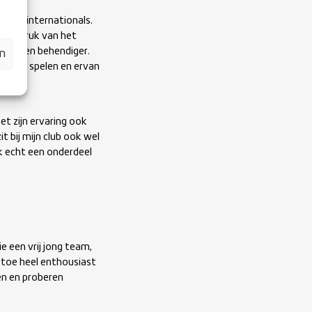
mede-internationals.
 de indruk van het
vlugger en behendiger.
en
 te gaan spelen en ervan
et zijn ervaring ook
t bij mijn club ook wel
ok echt een onderdeel
e een vrij jong team,
 toe heel enthousiast
en en proberen