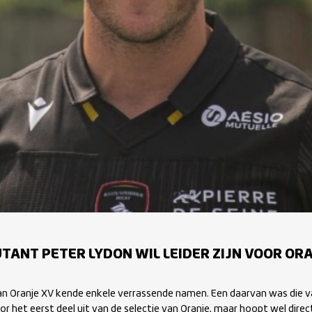
TANT PETER LYDON WIL LEIDER ZIJN VOOR OR
van Oranje XV kende enkele verrassende namen. Een daarvan was die v
or het eerst deel uit van de selectie van Oranje, maar hoopt wel direct