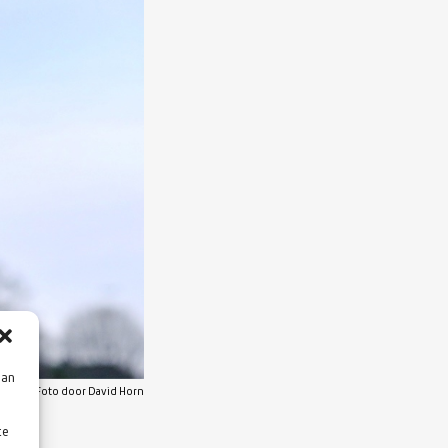
aan
Foto door David Horn
te