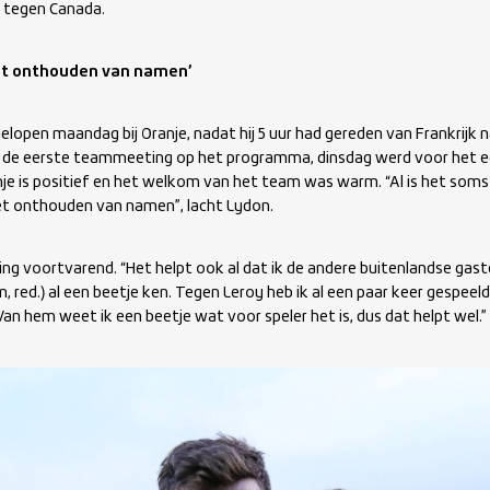
d tegen Canada.
 het onthouden van namen’
elopen maandag bij Oranje, nadat hij 5 uur had gereden van Frankrijk
e eerste teammeeting op het programma, dinsdag werd voor het ee
je is positief en het welkom van het team was warm. “Al is het soms 
 het onthouden van namen”, lacht Lydon.
g voortvarend. “Het helpt ook al dat ik de andere buitenlandse gasten
, red.) al een beetje ken. Tegen Leroy heb ik al een paar keer gespeeld 
an hem weet ik een beetje wat voor speler het is, dus dat helpt wel.”