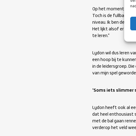
ver
nad
Op het moment dat we 
Toch is de fullback al
niveau. Ik ben de compe
Het lijkt alsof er meer
te leren.”
Lydon wil dus leren v
een hoop bij te kunnen
in de leidersgroep. Di
van mijn spel geworden
‘Soms iets slimmer 
Lydon heeft ook al een
dat heel enthousiast 
met de bal gaan renne
verderop het veld wee