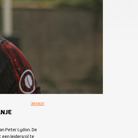
ORANJE
ANJE
an Peter Lydon. De
 een leidersrol te