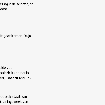
zing in de selectie, de
 team.
uit gaat komen. “Mijn
eelde voor
a heb ik zes jaar in
). Daar zit ik nu 2,5
ede plek staat van
 trainingsweek van