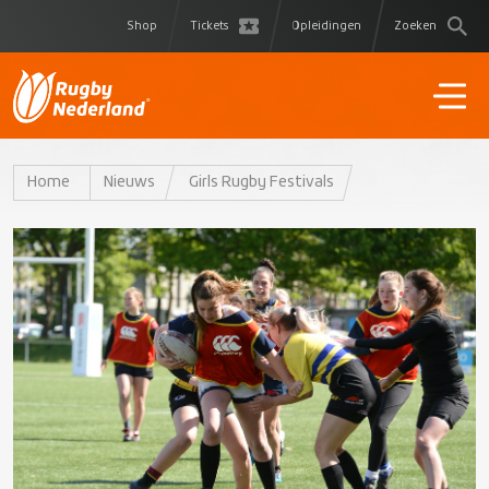
Shop
Tickets
Opleidingen
Zoeken
Home
Nieuws
Girls Rugby Festivals