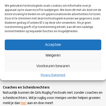
Castricum (Noordwest) (NNB)
We gebruiken technologieën zoals cookies om informatie over je
Delft (Zuidwest) (aanvang 10.30 uur tot 13:00 uur)
apparaat op te slaan en/of te raadplegen. We doen dit met als doel om de
Valkenswaard (Zuid) (NNB)
beste ervaring te bieden en om gepersonaliseerde advertenties te tonen.
Door in te stemmen met deze technologieën kunnen we gegevens zoals
Klik op de link en meld je aan!:
https://bit.ly/3bOcohW
bladeren gedrag of unieke ID's op deze site verwerken. Als je geen
toestemming geeft of je toestemming intrekt, kan dit een nadelige
invloed hebben op bepaalde functies en mogelijkheden.
Girls Rugby Festivals
Dit zijn de data van de Festivals voor het seizoen 2021-2022:
Accepteer
Zaterdag 4 december 2021
Zaterdag 5 maart 2022
Weigeren
Zaterdag 7 mei 2022
Voorkeuren bewaren
Verdere informatie zal je ontvangen na inschrijving! We hopen dat
alle meiden mee gaan doen aan deze Festivals!
Privacy Statement
Coaches en Scheidsrechters
Natuurlijk kunnen de Girls Rugby Festivals niet zonder coaches en
scheidsrechters. Wil je rugby voor meisjes verder helpen groeien
meld je dan
hier
aan en doe mee!!