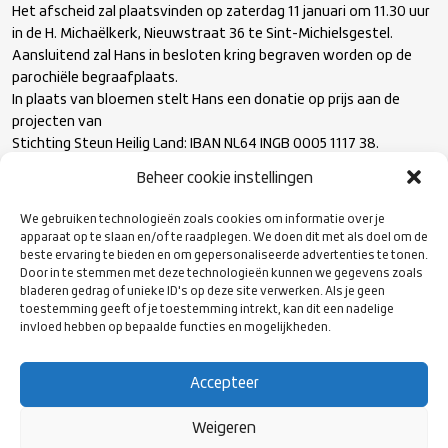
Het afscheid zal plaatsvinden op zaterdag 11 januari om 11.30 uur
in de H. Michaëlkerk, Nieuwstraat 36 te Sint-Michielsgestel.
Aansluitend zal Hans in besloten kring begraven worden op de
parochiële begraafplaats.
In plaats van bloemen stelt Hans een donatie op prijs aan de
projecten van
Stichting Steun Heilig Land: IBAN NL64 INGB 0005 1117 38.
Tevens zullen er donatieboxen in de kerk staan.
Beheer cookie instellingen
Mocht u niet aanwezig kunnen zijn, is de dienst te volgen of
terug te kijken via
We gebruiken technologieën zoals cookies om informatie over je
https://kerkdienstgemist.nl/stations/1045/events/event/16127
apparaat op te slaan en/of te raadplegen. We doen dit met als doel om de
902-202501111130
beste ervaring te bieden en om gepersonaliseerde advertenties te tonen.
Door in te stemmen met deze technologieën kunnen we gegevens zoals
Correspondentieadres: Akeleilaan 3, 5271 NL Sint-Michielsgestel
bladeren gedrag of unieke ID's op deze site verwerken. Als je geen
toestemming geeft of je toestemming intrekt, kan dit een nadelige
invloed hebben op bepaalde functies en mogelijkheden.
Het bestuur en de medewerkers van Rugby Nederland, wensen de
familie, vrienden en alle betrokkenen binnen en buiten de
rugbywereld heel veel sterkte met dit verlies.
Accepteer
Weigeren