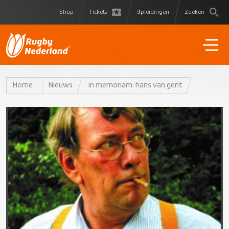
Shop
Tickets
Opleidingen
Zoeken
Home
Nieuws
in memoriam: hans van gent