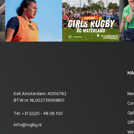
HA
KvK Amsterdam: 40516782
Ni
BTW nr: NL002739069B01
Co
Opl
Tel:
+31 (0)20 - 48 08 100
Off
info@rugby.nl
Wer