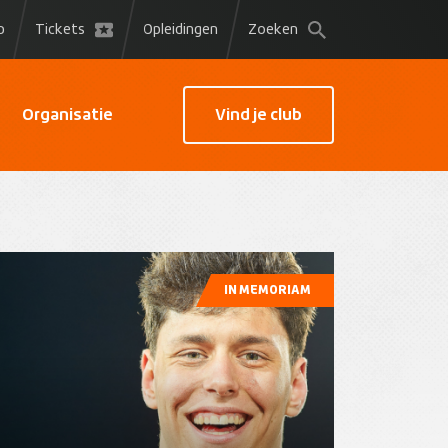
p
Tickets
Opleidingen
Zoeken
Organisatie
Vind je club
IN MEMORIAM