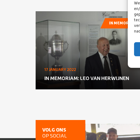
We 
en/
gep
tec
IN MEMORIAM
ver
nad
17 JANUARY 2022
IN MEMORIAM: LEO VAN HERWIJNEN
VOLG ONS
OP SOCIAL