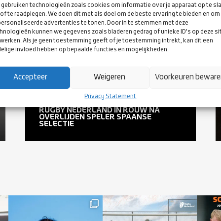
gebruiken technologieën zoals cookies om informatie over je apparaat op te sl
of te raadplegen. We doen dit met als doel om de beste ervaring te bieden en om
ersonaliseerde advertenties te tonen. Door in te stemmen met deze
hnologieën kunnen we gegevens zoals bladeren gedrag of unieke ID's op deze si
werken. Als je geen toestemming geeft of je toestemming intrekt, kan dit een
elige invloed hebben op bepaalde functies en mogelijkheden.
Accepteer
Weigeren
Voorkeuren bewar
Privacy Statement
21 DECEMBER 2021
RUGBY NEDERLAND IN ROUW NA
OVERLIJDEN SPELER SPAANSE
SELECTIE