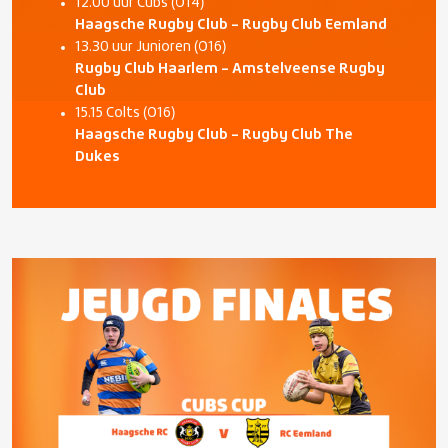
12.00 uur Cubs (O14)
Haagsche Rugby Club – Rugby Club Eemland
13.30 uur Junioren (O16)
Rugby Club Haarlem – Amstelveense Rugby
Club
15.15 Colts (O16)
Haagsche Rugby Club – Rugby Club The
Dukes