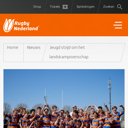
Shop
Tickets
Opleidingen
Zoeken
Home
Nieuws
Jeugd strijd om het
landskampioenschap