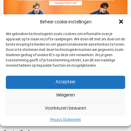
Beheer cookie instellingen
We gebruiken technologieën zoals cookies om informatie over je
apparaat op te slaan en/of te raadplegen. We doen dit met als doel om de
beste ervaring te bieden en om gepersonaliseerde advertenties te tonen.
Door in te stemmen met deze technologieën kunnen we gegevens zoals
bladeren gedrag of unieke ID's op deze site verwerken. Als je geen
toestemming geeft of je toestemming intrekt, kan dit een nadelige
invloed hebben op bepaalde functies en mogelijkheden.
Accepteer
Weigeren
Livestream
Voorkeuren bewaren
Voor wie niet in Amsterdam aanwezig kan zijn, zijn deze drie Cup
finales live te volgen op onze
Eyecons pagina
!
Privacy Statement