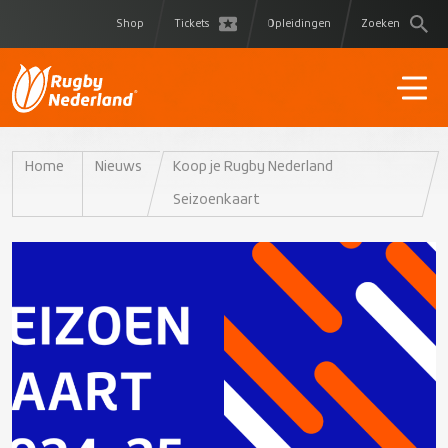
Shop
Tickets
Opleidingen
Zoeken
Home
Nieuws
Koop je Rugby Nederland
Seizoenkaart