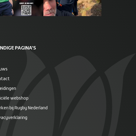
NDIGE PAGINA'S
euws
ntact
eidingen
iciële webshop
ken bij Rugby Nederland
vacyverklaring