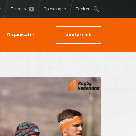
p
Tickets
Opleidingen
Zoeken
Organisatie
Vind je club