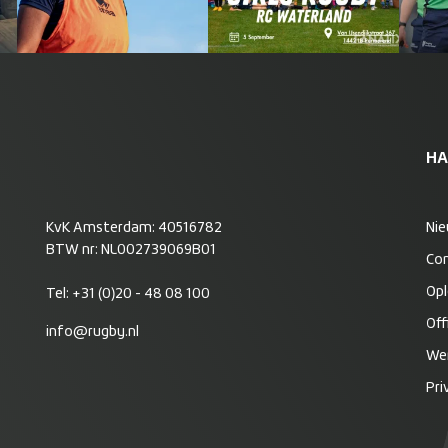
HA
KvK Amsterdam: 40516782
Ni
BTW nr: NL002739069B01
Co
Opl
Tel:
+31 (0)20 - 48 08 100
Off
info@rugby.nl
Wer
Pri