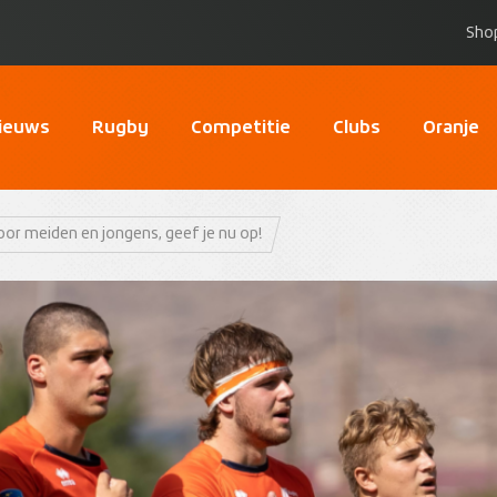
Sho
ieuws
Rugby
Competitie
Clubs
Oranje
or meiden en jongens, geef je nu op!