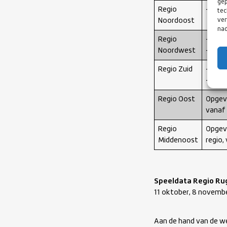
gep
Regio
– Voo
tec
ver
Noordoost
nad
Regio
– Voo
Noordwest
– Voo
Regio Zuid
– Alg
–
Clu
Regio Oost
Opgeve
vanaf 
Regio
Opgev
Middenoost
regio,
Speeldata Regio Ru
11 oktober, 8 novembe
Aan de hand van de we