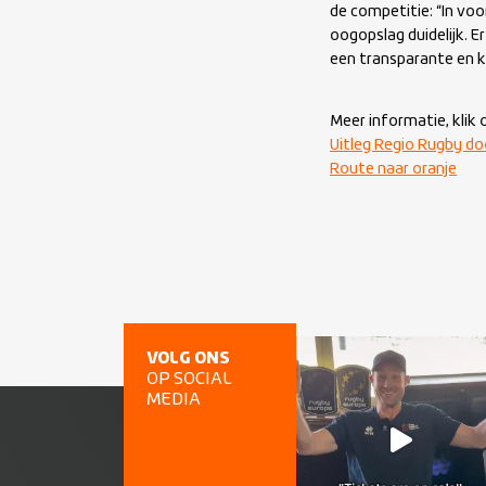
de competitie: “In voo
oogopslag duidelijk. 
een transparante en k
Meer informatie, klik 
Uitleg Regio Rugby do
Route naar oranje
VOLG ONS
OP SOCIAL
MEDIA