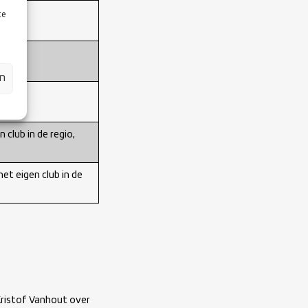
te
en
lub in de regio,
t eigen club in de
Kristof Vanhout over