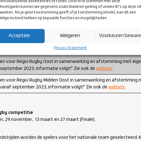
ersonaliseerde advertenties te tonen. Door in te stemmen met deze
r meiden en jongens
klik hier
hnologieën kunnen we gegevens zoals bladeren gedrag of unieke ID's op deze si
werken. Als je geen toestemming geeft of je toestemming intrekt, kan dit een
elige invloed hebben op bepaalde functies en mogelijkheden.
r meiden U16-17-U18
klik hier
r
nieuwe
jongens U16-17-18
klik hier
Accepteer
Weigeren
Voorkeuren bewar
emeen contact
klik hier
Privacy Statement
bs
die meiden en jongens U16-17-U18 willen opgeven
k
lik hier
n voor Regio Rugby Oost in samenwerking en afstemming met eigen c
september 2023, informatie volgt!” Zie ook de
website
en voor Regio Rugby Midden Oost in samenwerking en afstemming me
 vanaf september 2023, informatie volgt!” Zie ook de
website
gby competitie
r, 29 november, 13 maart en 27 maart (Finale).
dstrijden worden de spelers voor het nationale team geselecteerd. 