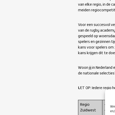
van elke regio, in de 
meiden regiocompetit
Voor een succesvol ve
van de rugby academy’
gespeeld op woensdag
spelers en gezinnen ti
kans voor spelers om 
kans krijgen dit te doe
Woon jij in Nederland
de nationale selecties?
L
ET OP: Iedere regio h
Regio
–
Clu
We 
Zuidwest
– Sele
en/