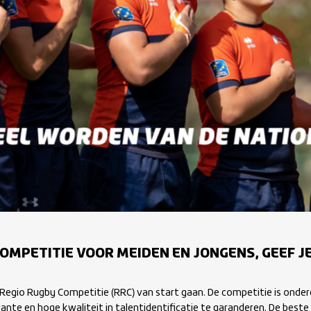
OMPETITIE VOOR MEIDEN EN JONGENS, GEEF JE
e Regio Rugby Competitie (RRC) van start gaan. De competitie is ond
nte en hoge kwaliteit in talentidentificatie te garanderen. De beste 