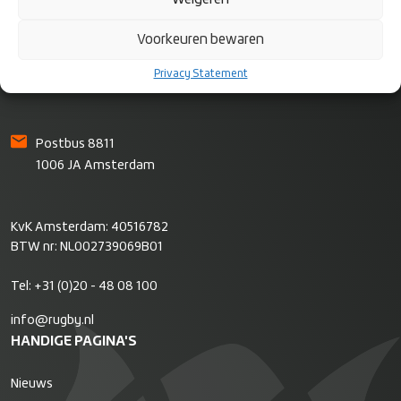
Rugby Nederland
Voorkeuren bewaren
Bok de Korverweg 6
Privacy Statement
1067 HR Amsterdam
Postbus 8811
1006 JA Amsterdam
KvK Amsterdam: 40516782
BTW nr: NL002739069B01
Tel:
+31 (0)20 - 48 08 100
info@rugby.nl
HANDIGE PAGINA'S
Nieuws