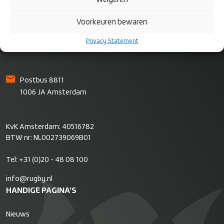
Rugby Nederland
Voorkeuren bewaren
Bok de Korverweg 6
Privacy Statement
1067 HR Amsterdam
Postbus 8811
1006 JA Amsterdam
KvK Amsterdam: 40516782
BTW nr: NL002739069B01
Tel:
+31 (0)20 - 48 08 100
info@rugby.nl
HANDIGE PAGINA'S
Nieuws