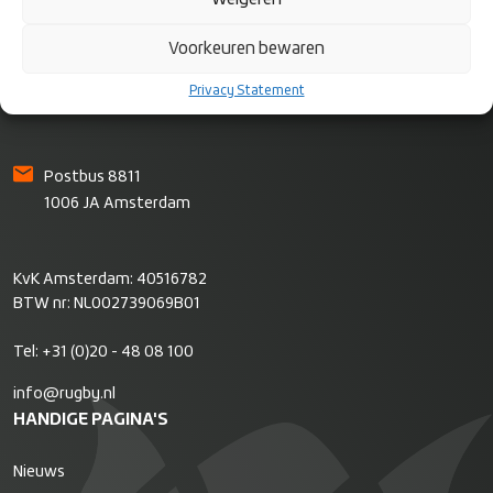
Rugby Nederland
Voorkeuren bewaren
Bok de Korverweg 6
Privacy Statement
1067 HR Amsterdam
Postbus 8811
1006 JA Amsterdam
KvK Amsterdam: 40516782
BTW nr: NL002739069B01
Tel:
+31 (0)20 - 48 08 100
info@rugby.nl
HANDIGE PAGINA'S
Nieuws