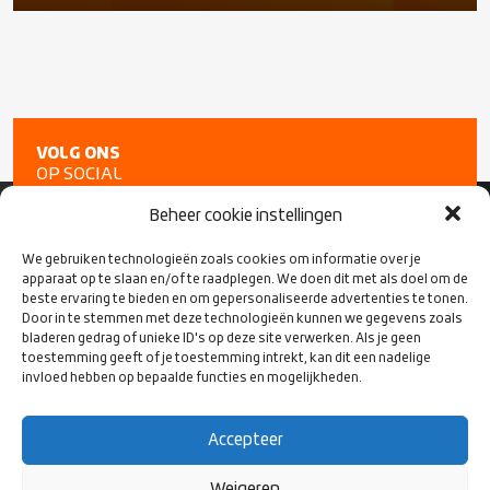
VOLG ONS
OP SOCIAL
MEDIA
Beheer cookie instellingen
We gebruiken technologieën zoals cookies om informatie over je
apparaat op te slaan en/of te raadplegen. We doen dit met als doel om de
beste ervaring te bieden en om gepersonaliseerde advertenties te tonen.
Door in te stemmen met deze technologieën kunnen we gegevens zoals
bladeren gedrag of unieke ID's op deze site verwerken. Als je geen
toestemming geeft of je toestemming intrekt, kan dit een nadelige
invloed hebben op bepaalde functies en mogelijkheden.
Accepteer
CONTACT
Weigeren