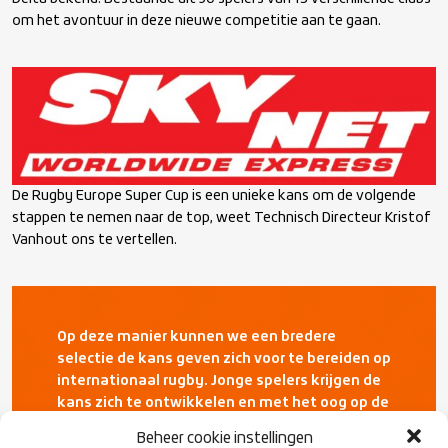
om het avontuur in deze nieuwe competitie aan te gaan.
De Rugby Europe Super Cup is een unieke kans om de volgende
stappen te nemen naar de top, weet Technisch Directeur Kristof
Vanhout ons te vertellen.
Op deze manier kunnen we een bredere
selectie de kans geven zich voor te bereiden op
internationaal rugby. Jonge spelers krijgen de
kans zich te ontwikkelen en met het oog op de
toekomst kunnen spelers die bijna-eligible zijn
Beheer cookie instellingen
al opgenomen worden in ons Topsport