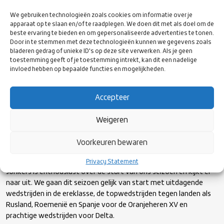
Pathway. Met de promotie naar de Rugby
We gebruiken technologieën zoals cookies om informatie over je
Europe Championship, na winst tegen België,
apparaat op te slaan en/of te raadplegen. We doen dit met als doel om de
is die breedte geen overbodige luxe.
beste ervaring te bieden en om gepersonaliseerde advertenties te tonen.
Door in te stemmen met deze technologieën kunnen we gegevens zoals
Kristof Vanhout
bladeren gedrag of unieke ID's op deze site verwerken. Als je geen
toestemming geeft of je toestemming intrekt, kan dit een nadelige
invloed hebben op bepaalde functies en mogelijkheden.
Accepteer
We verwachten in deze competitie wedstrijden van een zeer
hoog niveau. Dit betekent dat wij ons optimaal moeten
Weigeren
voorbereiden om goede resultaten neer te kunnen zetten.
Goede begeleiding van de spelers, samen met de clubs, zal dan
Voorkeuren bewaren
ook essentieel zijn.
Privacy Statement
Jonkers is enthousiast over de start van ons seizoen en kijkt er
naar uit. We gaan dit seizoen gelijk van start met uitdagende
wedstrijden in de ereklasse, de topwedstrijden tegen landen als
Rusland, Roemenië en Spanje voor de Oranjeheren XV en
prachtige wedstrijden voor Delta.