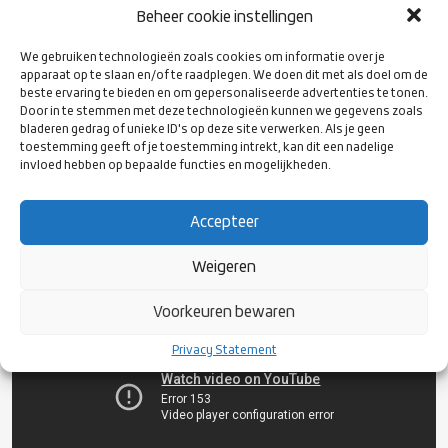
Veteranendag
april
Betuwe
Beheer cookie instellingen
Vierde Landelijke
zaterdag
Rugby Club
We gebruiken technologieën zoals cookies om informatie over je
Veteranendag
30 april
Delft
apparaat op te slaan en/of te raadplegen. We doen dit met als doel om de
beste ervaring te bieden en om gepersonaliseerde advertenties te tonen.
Kampioenschap Veteranen/
zaterdag 7
Rugby Club
Door in te stemmen met deze technologieën kunnen we gegevens zoals
Boot Toernooi
mei
Oysters
bladeren gedrag of unieke ID's op deze site verwerken. Als je geen
toestemming geeft of je toestemming intrekt, kan dit een nadelige
Zet deze dagen dus alvast in je agenda en trommel je oude
invloed hebben op bepaalde functies en mogelijkheden.
rugbymaten op om weer eens een balletje te spelen. Bekijk de
website van Rugby Nederland en
veteranenrugby.nl
voor de
Accepteer
laatste informatie.
Weigeren
Voorkeuren bewaren
Privacy Statement