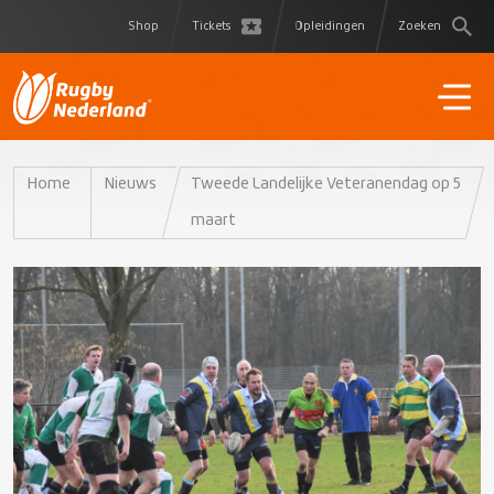
Shop
Tickets
Opleidingen
Zoeken
Home
Nieuws
Tweede Landelijke Veteranendag op 5
maart