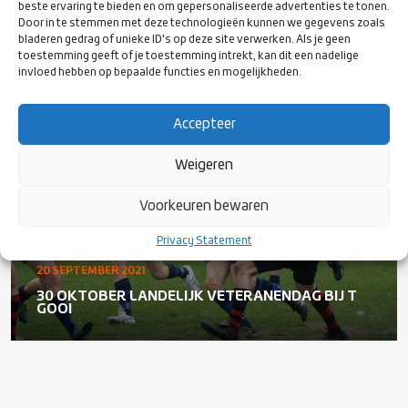
beste ervaring te bieden en om gepersonaliseerde advertenties te tonen.
08 FEBRUARY 2022
Door in te stemmen met deze technologieën kunnen we gegevens zoals
TWEEDE LANDELIJKE VETERANENDAG OP 5
bladeren gedrag of unieke ID's op deze site verwerken. Als je geen
MAART
toestemming geeft of je toestemming intrekt, kan dit een nadelige
invloed hebben op bepaalde functies en mogelijkheden.
Accepteer
NIEUWS
Weigeren
Voorkeuren bewaren
Privacy Statement
20 SEPTEMBER 2021
30 OKTOBER LANDELIJK VETERANENDAG BIJ T
GOOI