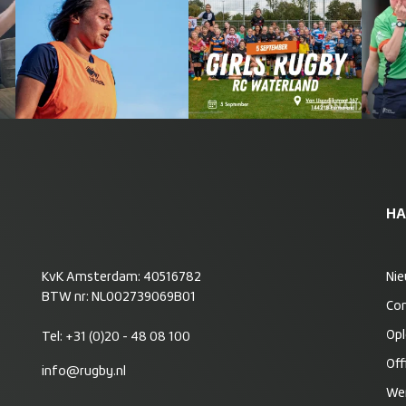
HA
KvK Amsterdam: 40516782
Ni
BTW nr: NL002739069B01
Co
Opl
Tel:
+31 (0)20 - 48 08 100
Off
info@rugby.nl
Wer