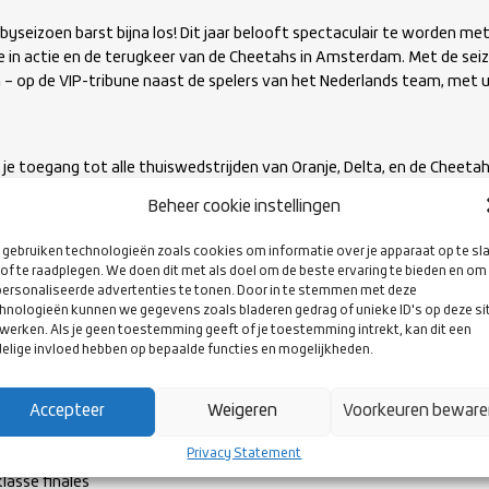
byseizoen barst bijna los! Dit jaar belooft spectaculair te worden me
e in actie en de terugkeer van de Cheetahs in Amsterdam. Met de se
n – op de VIP-tribune naast de spelers van het Nederlands team, met 
g je toegang tot alle thuiswedstrijden van Oranje, Delta, en de Cheetahs
 deel uit van de Rugby Nederland-community.
Beheer cookie instellingen
gebruiken technologieën zoals cookies om informatie over je apparaat op te sl
 sowieso van deze geweldige wedstrijden:
of te raadplegen. We doen dit met als doel om de beste ervaring te bieden en om
Delta vs Iberians
ersonaliseerde advertenties te tonen. Door in te stemmen met deze
hnologieën kunnen we gegevens zoals bladeren gedrag of unieke ID's op deze si
– Delta vs Brussels Devils
werken. Als je geen toestemming geeft of je toestemming intrekt, kan dit een
– Cheetahs vs Stade Français
elige invloed hebben op bepaalde functies en mogelijkheden.
heetahs vs Ulster
Nederland vs Spanje (HXV)
 Nederland vs Georgië (HXV)
Accepteer
Weigeren
Voorkeuren bewar
ederland vs Portugal (DXV)
Privacy Statement
erland vs Spanje (DXV)
lasse finales