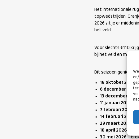
Het internationale rug
topwedstrijden, Oranj
2026 zit je er middeni
het veld.
Voor slechts €110 krij
bij het veld en maakt
We 
Dit seizoen geniet je
en/
18 oktober 2025
– 
gep
tec
6 december 2025
ver
13 december 2025
nad
11 januari 2026
– C
7 februari 2026
– 
14 februari 2026
–
29 maart 2026
– N
18 april 2026
– Ned
30 mei 2026
– Erek