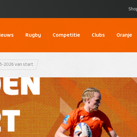
Sho
ieuws
Rugby
Competitie
Clubs
Oranje
5-2026 van start