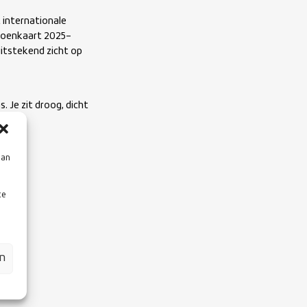
t internationale
izoenkaart 2025–
uitstekend zicht op
. Je zit droog, dicht
aan
te
en