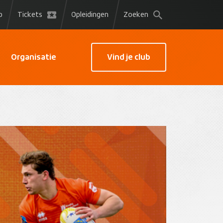
p
Tickets
Opleidingen
Zoeken
Organisatie
Vind je club