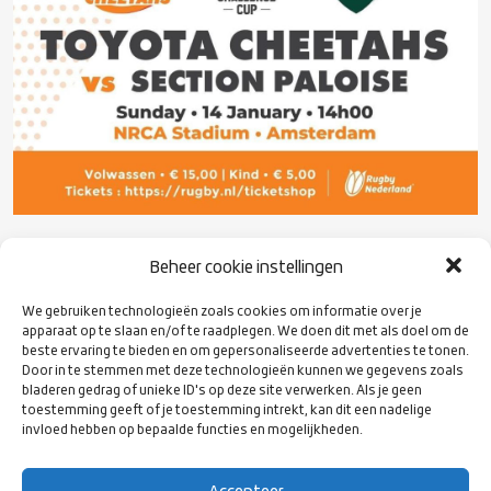
Dringend verzoek: kom niet zonder ticket naar
Beheer cookie instellingen
het stadion om alsnog te proberen bij de
We gebruiken technologieën zoals cookies om informatie over je
wedstrijd te zijn!
apparaat op te slaan en/of te raadplegen. We doen dit met als doel om de
beste ervaring te bieden en om gepersonaliseerde advertenties te tonen.
Door in te stemmen met deze technologieën kunnen we gegevens zoals
Zondag 14 januari 2024 spelen de Toyota Cheetahs hun
bladeren gedrag of unieke ID's op deze site verwerken. Als je geen
eerste wedstrijd in Amsterdam. De Zuid-Afrikaanse
toestemming geeft of je toestemming intrekt, kan dit een nadelige
topploeg met Ruan Pienaar en “onze” Reinhardt Fortuin
invloed hebben op bepaalde functies en mogelijkheden.
neemt het op tegen Section Paloise. De losse kaarten voor
deze wedstrijd zijn uitverkocht net als de shuttle bus.