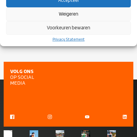
Accepteer
Volg de EPCR Challenge Cup hier:
Weigeren
https://www.epcrugby.com/challenge-cup
Voorkeuren bewaren
Privacy Statement
VOLG ONS
OP SOCIAL
MEDIA