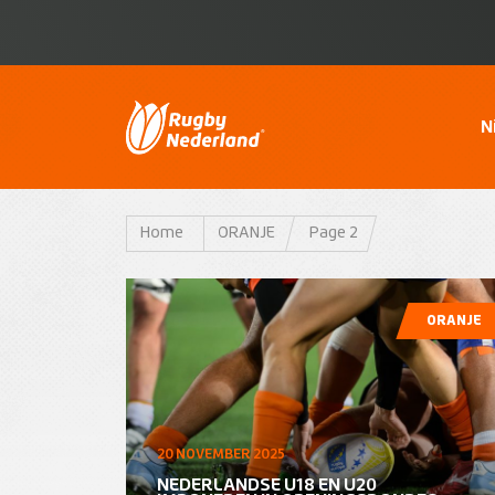
N
Home
ORANJE
Page 2
ORANJE
20 NOVEMBER 2025
NEDERLANDSE U18 EN U20