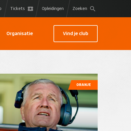
p
Tickets
Opleidingen
Zoeken
Organisatie
Vind je club
ORANJE