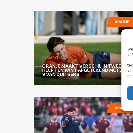
ORANJE
We 
en/
01 MARCH 2025
gep
tec
ORANJE MAAKT VERSCHIL IN TWEEDE
HELFT EN WINT AFGETEKEND MET 38-
ver
9 VAN DUITSERS
nad
ORANJE