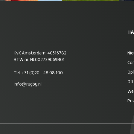
HA
KvK Amsterdam: 40516782
Ni
BTW nr: NL002739069B01
Co
Opl
Tel:
+31 (0)20 - 48 08 100
Off
info@rugby.nl
Wer
Pri