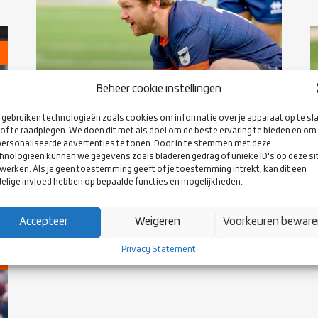
Beheer cookie instellingen
gebruiken technologieën zoals cookies om informatie over je apparaat op te sl
of te raadplegen. We doen dit met als doel om de beste ervaring te bieden en om
ersonaliseerde advertenties te tonen. Door in te stemmen met deze
24 FEBRUARY 2025
hnologieën kunnen we gegevens zoals bladeren gedrag of unieke ID's op deze si
ROUTE NAAR DE RUGBY WORLD CUP
werken. Als je geen toestemming geeft of je toestemming intrekt, kan dit een
2027
elige invloed hebben op bepaalde functies en mogelijkheden.
Accepteer
Weigeren
Voorkeuren bewar
Privacy Statement