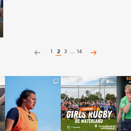
1
2
3
…
14
POSTS
NAVIGATION