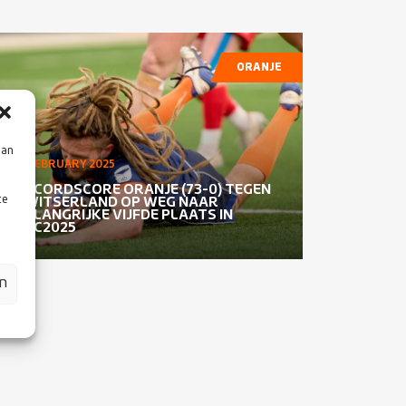
ORANJE
aan
15 FEBRUARY 2025
RECORDSCORE ORANJE (73-0) TEGEN
te
ZWITSERLAND OP WEG NAAR
BELANGRIJKE VIJFDE PLAATS IN
REC2025
en