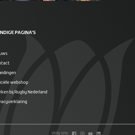
NDIGE PAGINA'S
euws
ntact
eidingen
iciële webshop
ken bij Rugby Nederland
vacyverklaring
Volg ons