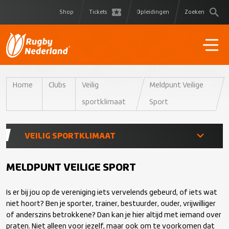
Shop
Tickets
Opleidingen
Zoeken
Home
Clubs
Veilig
Meldpunt Veilige
sportklimaat
Sport
VEILIG SPORTKLIMAAT
Meldpunt Veilige Sport
MELDPUNT VEILIGE SPORT
Is er bij jou op de vereniging iets vervelends gebeurd, of iets wat
Gedragscode
niet hoort? Ben je sporter, trainer, bestuurder, ouder, vrijwilliger
of anderszins betrokkene? Dan kan je hier altijd met iemand over
Grensoverschrijdend gedrag
praten. Niet alleen voor jezelf, maar ook om te voorkomen dat