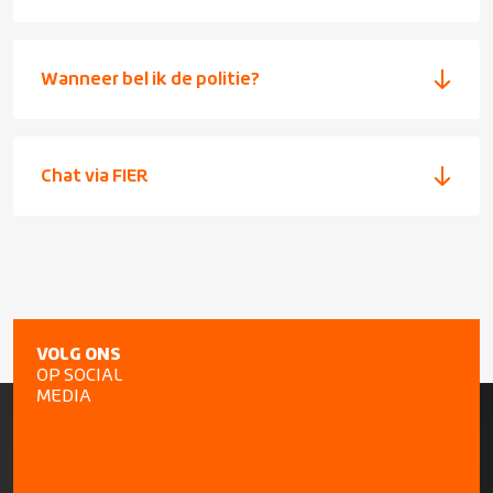
Wanneer bel ik de politie?
Chat via FIER
VOLG ONS
OP SOCIAL
MEDIA