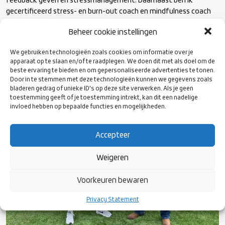
feedback geven en stressmanagement. Daarnaast ben ik
gecertificeerd stress- en burn-out coach en mindfulness coach
en geef ik trainingen fysieke weerbaarheid. Dat laatste doe ik
Beheer cookie instellingen
vanuit mijn eigen (lange) achtergrond van verschillende
vechtsporten.
We gebruiken technologieën zoals cookies om informatie over je
apparaat op te slaan en/of te raadplegen. We doen dit met als doel om de
beste ervaring te bieden en om gepersonaliseerde advertenties te tonen.
Door in te stemmen met deze technologieën kunnen we gegevens zoals
bladeren gedrag of unieke ID's op deze site verwerken. Als je geen
toestemming geeft of je toestemming intrekt, kan dit een nadelige
invloed hebben op bepaalde functies en mogelijkheden.
Accepteer
Weigeren
Voorkeuren bewaren
Privacy Statement