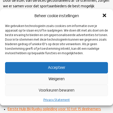
Door de inzet van services gecoördineerd af te stemmen, zorgen
we er samen voor dat sportaanbieders de best mogelijk
ondersteuning krijgen en dat het voor hen overzichtelijk is waar
Beheer cookie instellingen
ze terechtkunnen voor hulp en advies. Bij het beoordelen van de
aanvraag wordt erop gelet of deze afstemming daadwerkelijk
We gebruiken technologieën zoals cookies om informatie over je
plaatsvindt.
Lees meer over sport- en beweegloketten
.
apparaat op te slaan en/of te raadplegen. We doen dit met als doel om de
beste ervaring te bieden en om gepersonaliseerde advertenties te tonen.
Door in te stemmen met deze technologieën kunnen we gegevens zoals
Wijzigingen in het services-aanbod
bladeren gedrag of unieke ID's op deze site verwerken. Als je geen
In de afgelopen tijd is er een analyse gemaakt van het services-
toestemming geeft of je toestemming intrekt, kan dit een nadelige
invloed hebben op bepaalde functies en mogelijkheden.
aanbod. Dit heeft geleid tot
een aantal wijzigingen
. Zo zijn
services geschrapt die bijna nooit werden aangevraagd of
volledig online plaatsvonden. Er zijn ruim 200 services
Accepteer
beschikbaar om sportaanbieders te versterken. Hierbij de opties
vanuit Rugby Nederland:
Weigeren
World Rugby Coach 1 opleiding voor 8 tot 12 deelnemers
Voorkeuren bewaren
World Rugby Scheidsrechter 1 opleiding voor 8 tot 12
deelnemers
Privacy Statement
Eerste Hulp Bij Rugby opleiding voor 10 tot 15 deelnemers