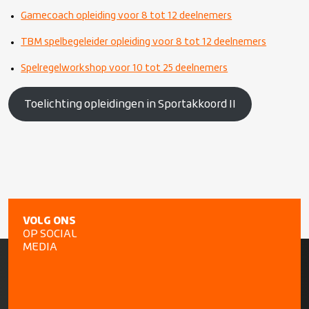
Gamecoach opleiding voor 8 tot 12 deelnemers
TBM spelbegeleider opleiding voor 8 tot 12 deelnemers
Spelregelworkshop voor 10 tot 25 deelnemers
Toelichting opleidingen in Sportakkoord II
VOLG ONS
OP SOCIAL
MEDIA