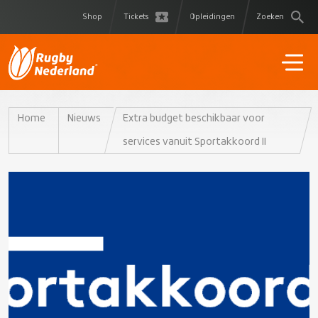
Shop
Tickets
Opleidingen
Zoeken
Home
Nieuws
Extra budget beschikbaar voor
services vanuit Sportakkoord II