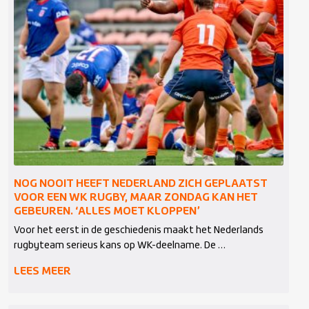
NOG NOOIT HEEFT NEDERLAND ZICH GEPLAATST
VOOR EEN WK RUGBY, MAAR ZONDAG KAN HET
GEBEUREN. ‘ALLES MOET KLOPPEN’
Voor het eerst in de geschiedenis maakt het Nederlands
rugbyteam serieus kans op WK-deelname. De …
LEES MEER