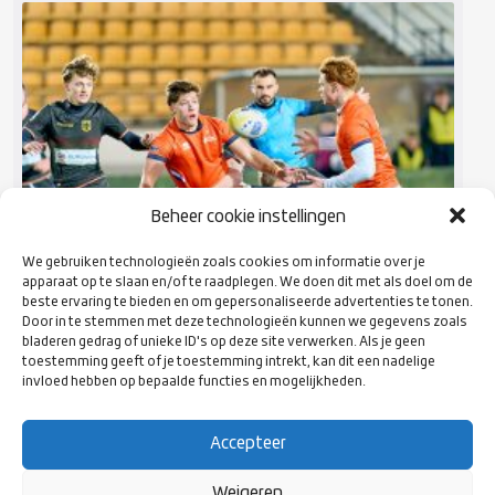
Beheer cookie instellingen
We gebruiken technologieën zoals cookies om informatie over je
apparaat op te slaan en/of te raadplegen. We doen dit met als doel om de
beste ervaring te bieden en om gepersonaliseerde advertenties te tonen.
Door in te stemmen met deze technologieën kunnen we gegevens zoals
bladeren gedrag of unieke ID's op deze site verwerken. Als je geen
HISTORISCH PODIUM VOOR U18 EN STERKE
toestemming geeft of je toestemming intrekt, kan dit een nadelige
FINALEPLEK VOOR U20 OP HET EK
invloed hebben op bepaalde functies en mogelijkheden.
Afgelopen 2 weken speelden onze U18 en U20 selecties hun
European Championship. De Jongens Under-18 …
Accepteer
LEES MEER
Weigeren