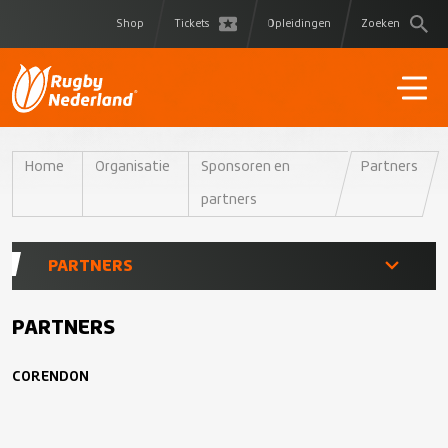
Shop
Tickets
Opleidingen
Zoeken
Home
Organisatie
Sponsoren en
Partners
partners
PARTNERS
Partner worden?
PARTNERS
CORENDON
Partners
Supplier