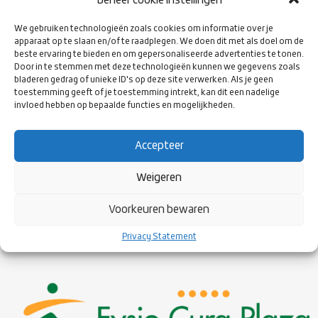
Beheer cookie instellingen
We gebruiken technologieën zoals cookies om informatie over je
apparaat op te slaan en/of te raadplegen. We doen dit met als doel om de
beste ervaring te bieden en om gepersonaliseerde advertenties te tonen.
Door in te stemmen met deze technologieën kunnen we gegevens zoals
bladeren gedrag of unieke ID's op deze site verwerken. Als je geen
toestemming geeft of je toestemming intrekt, kan dit een nadelige
invloed hebben op bepaalde functies en mogelijkheden.
NAC Sport is een video analyse software die Rugby in Nederland
ondersteund in het verbeteren van het niveau op elk niveau.
Accepteer
Weigeren
FYSIO CURA PLAZA
Voorkeuren bewaren
Privacy Statement