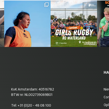
HA
KvK Amsterdam: 40516782
Ni
BTW nr: NL002739069B01
Co
Opl
Tel:
+31 (0)20 - 48 08 100