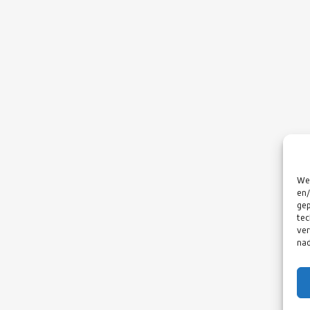
We 
en/
gep
tec
ver
nad