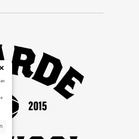
aan
te
en