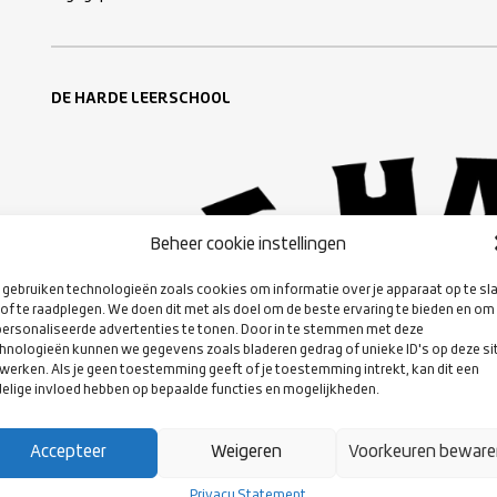
DE HARDE LEERSCHOOL
Beheer cookie instellingen
gebruiken technologieën zoals cookies om informatie over je apparaat op te sl
of te raadplegen. We doen dit met als doel om de beste ervaring te bieden en om
ersonaliseerde advertenties te tonen. Door in te stemmen met deze
hnologieën kunnen we gegevens zoals bladeren gedrag of unieke ID's op deze si
werken. Als je geen toestemming geeft of je toestemming intrekt, kan dit een
elige invloed hebben op bepaalde functies en mogelijkheden.
Accepteer
Weigeren
Voorkeuren bewar
Privacy Statement