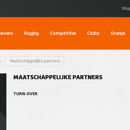
Sho
ieuws
Rugby
Competitie
Clubs
Oranje
s
Maatschappelijke partners
MAATSCHAPPELIJKE PARTNERS
TURN-OVER