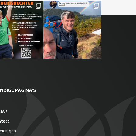
NDIGE PAGINA'S
euws
ntact
eidingen