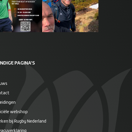
NDIGE PAGINA'S
euws
ntact
eidingen
iciële webshop
ken bij Rugby Nederland
vacyverklaring