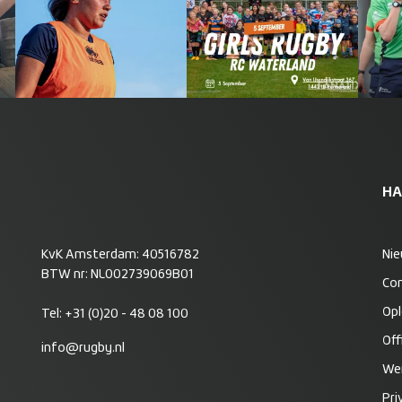
HA
KvK Amsterdam: 40516782
Ni
BTW nr: NL002739069B01
Co
Opl
Tel:
+31 (0)20 - 48 08 100
Off
info@rugby.nl
Wer
Pri