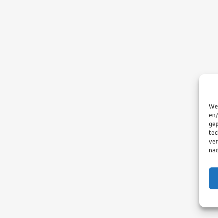
We 
en/
gep
tec
ver
nad