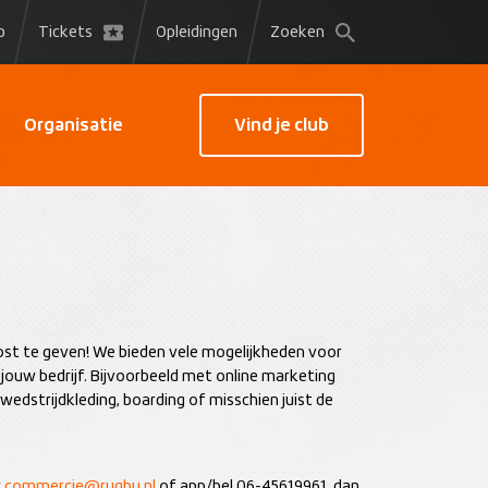
p
Tickets
Opleidingen
Zoeken
Organisatie
Vind je club
ost te geven! We bieden vele mogelijkheden voor
ouw bedrijf. Bijvoorbeeld met online marketing
wedstrijdkleding, boarding of misschien juist de
r
commercie@rugby.nl
of app/bel 06-45619961, dan