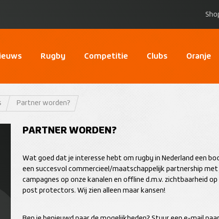
Sho
ieuws
Rugby
Competitie
Clubs
Oranje
s
Partner worden?
PARTNER WORDEN?
Wat goed dat je interesse hebt om rugby in Nederland een bo
een succesvol commercieel/maatschappelijk partnership met j
campagnes op onze kanalen en offline d.m.v. zichtbaarheid op 
post protectors. Wij zien alleen maar kansen!
Ben je benieuwd naar de mogelijkheden? Stuur een e-mail naa