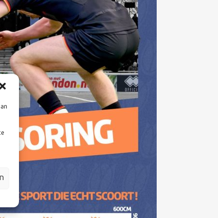
aan
te
en