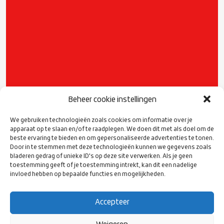
Beheer cookie instellingen
We gebruiken technologieën zoals cookies om informatie over je
apparaat op te slaan en/of te raadplegen. We doen dit met als doel om de
beste ervaring te bieden en om gepersonaliseerde advertenties te tonen.
Door in te stemmen met deze technologieën kunnen we gegevens zoals
bladeren gedrag of unieke ID's op deze site verwerken. Als je geen
toestemming geeft of je toestemming intrekt, kan dit een nadelige
invloed hebben op bepaalde functies en mogelijkheden.
Accepteer