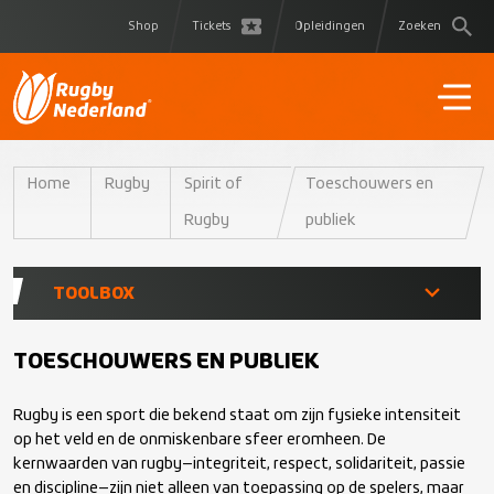
Shop
Tickets
Opleidingen
Zoeken
Home
Rugby
Spirit of
Toeschouwers en
Rugby
publiek
TOOLBOX
Besturen van clubs
TOESCHOUWERS EN PUBLIEK
Rugby is een sport die bekend staat om zijn fysieke intensiteit
Begeleiding van teams
op het veld en de onmiskenbare sfeer eromheen. De
kernwaarden van rugby—integriteit, respect, solidariteit, passie
Ouders en Verzorgers
en discipline—zijn niet alleen van toepassing op de spelers, maar