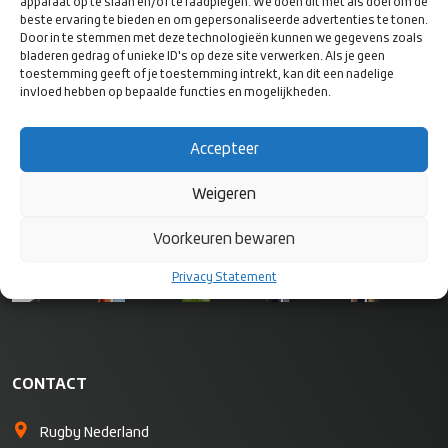
apparaat op te slaan en/of te raadplegen. We doen dit met als doel om de
beste ervaring te bieden en om gepersonaliseerde advertenties te tonen.
Door in te stemmen met deze technologieën kunnen we gegevens zoals
bladeren gedrag of unieke ID's op deze site verwerken. Als je geen
toestemming geeft of je toestemming intrekt, kan dit een nadelige
VOLG ONS
invloed hebben op bepaalde functies en mogelijkheden.
OP SOCIAL
MEDIA
Accepteer
Weigeren
Voorkeuren bewaren
Privacy Statement
CONTACT
Rugby Nederland