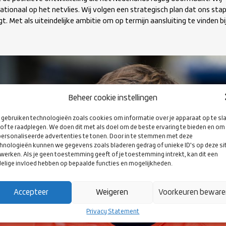
ationaal op het netvlies. Wij volgen een strategisch plan dat ons sta
t. Met als uiteindelijke ambitie om op termijn aansluiting te vinden bi
Beheer cookie instellingen
gebruiken technologieën zoals cookies om informatie over je apparaat op te sl
of te raadplegen. We doen dit met als doel om de beste ervaring te bieden en om
ersonaliseerde advertenties te tonen. Door in te stemmen met deze
hnologieën kunnen we gegevens zoals bladeren gedrag of unieke ID's op deze si
werken. Als je geen toestemming geeft of je toestemming intrekt, kan dit een
elige invloed hebben op bepaalde functies en mogelijkheden.
Accepteer
Weigeren
Voorkeuren bewar
Privacy Statement