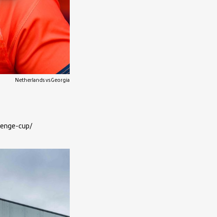
Netherlands vs Georgia
lenge-cup/