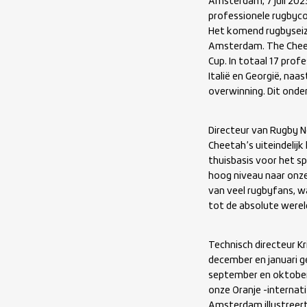
Amsterdam, 7 juli 20
professionele rugbyco
Het komend rugbyseizo
Amsterdam. The Cheet
Cup. In totaal 17 prof
Italië en Georgië, naa
overwinning. Dit onde
Directeur van Rugby Ne
Cheetah’s uiteindeli
thuisbasis voor het s
hoog niveau naar onze
van veel rugbyfans, w
tot de absolute werel
Technisch directeur K
december en januari g
september en oktober 
onze Oranje -internat
Amsterdam illustreert