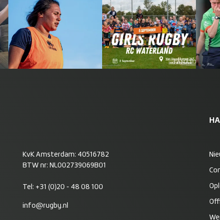
HA
KvK Amsterdam: 40516782
Ni
BTW nr: NL002739069B01
Co
Opl
Tel:
+31 (0)20 - 48 08 100
Off
info@rugby.nl
Wer