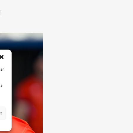
p
j
aan
te
en