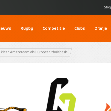
Sho
ieuws
Rugby
Competitie
Clubs
Oranje
 kiest Amsterdam als Europese thuisbasis