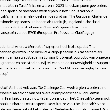
23 – The Toyota Cheetah’s behoren tot de topteams in de
mpetitie in Zuid Afrika en waren in 2023 landskampioen geworden.
en spelen ze meerdere wedstrijden in het rugbystadion in
ah’s nemen namelijk deel aan de strijd om The European Challenge
essionele topteams uit landen als Frankrijk, Engeland, Schotland,
st nu dus de Zuid Afrikaanse Cheetah’s, gaan elk voor de
r auspiciën van de EPCR (European Professional Club Rugby).
derland, Andrew Meredith: “wij zijn er heel trots op, dat The
jk hebben gekozen voor ons NRCA-rugbystadion in Amsterdam als
pelen van hun wedstrijden in Europa. Dit brengt toprugby van ongeke
 grasmat en ons stadion. Wij rekenen op de aanwezigheid en support
ant iedere rugbyliefhebber weet: het Zuid Afrikaanse rugby behoort
dtop”.
ristof Vanhout vult aan: “De Challenge Cup-wedstrijden worden eind
espeeld, na afloop van het Wereldkampioenschap Rugby dat in
in Frankrijk plaatsvindt. Het mooie is dat in het Cheetah’s-team oo
ional Reinhardt Fortuin speelt. Deze keuze van The Cheetah’s voor
 de positieve ontwikkeling die het Nederlands rugby doormaakt. Wij