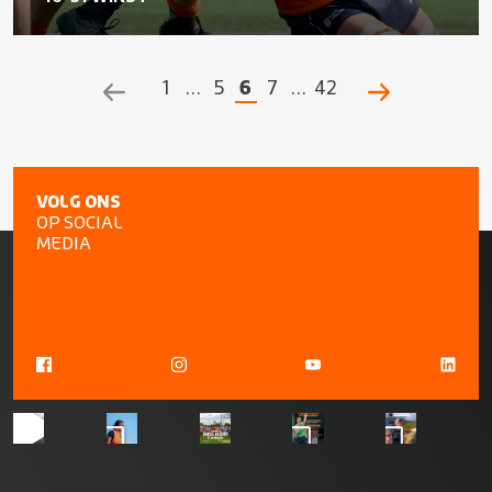
1
…
5
6
7
…
42
POSTS
NAVIGATION
VOLG ONS
OP SOCIAL
MEDIA