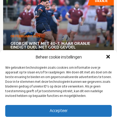
ORANJE
08 FEBRUARY 2025
GEORGIË WINT MET 40-7, MAAR ORANJE
EINDIGT DUEL MET GOED GEVOEL
Beheer cookie instellingen
We gebruiken technologieën zoals cookies om informatie over je
apparaat op te slaan en/of te raadplegen. We doen dit met als doel om de
ORANJE
beste ervaring te bieden en om gepersonaliseerde advertenties te tonen.
Door in te stemmen met deze technologieën kunnen we gegevens zoals
bladeren gedrag of unieke ID's op deze site verwerken. Als je geen
toestemming geeft of je toestemming intrekt, kan dit een nadelige
invloed hebben op bepaalde functies en mogelijkheden.
Accepteer
07 FEBRUARY 2025