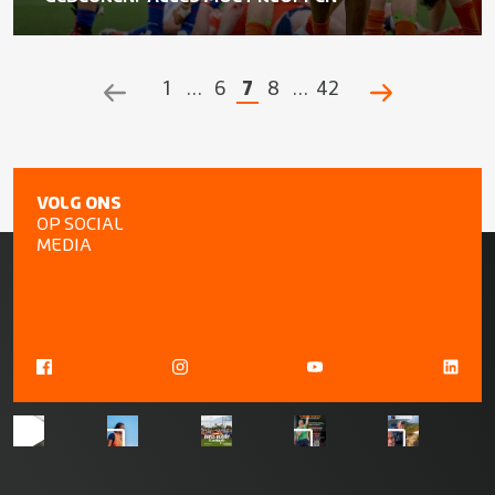
1
…
6
7
8
…
42
POSTS
NAVIGATION
VOLG ONS
OP SOCIAL
MEDIA