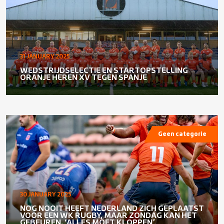
31 JANUARY 2025
WEDSTRIJDSELECTIE EN STARTOPSTELLING
ORANJE HEREN XV TEGEN SPANJE
Geen categorie
30 JANUARY 2025
NOG NOOIT HEEFT NEDERLAND ZICH GEPLAATST
VOOR EEN WK RUGBY, MAAR ZONDAG KAN HET
GEBEUREN. ‘ALLES MOET KLOPPEN’