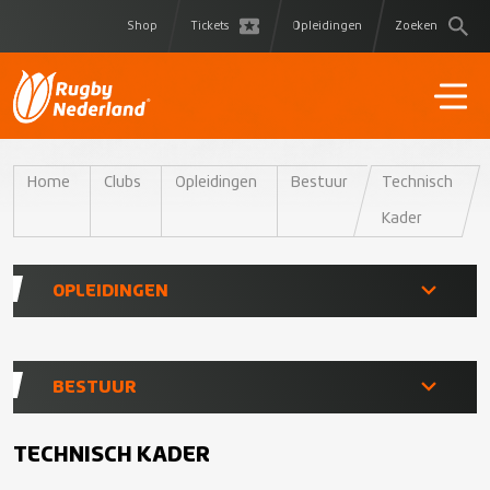
Shop
Tickets
Opleidingen
Zoeken
Home
Clubs
Opleidingen
Bestuur
Technisch
Kader
OPLEIDINGEN
Opleidingen Shop
BESTUUR
Coach
Technisch Kader
TECHNISCH KADER
Scheidsrechter