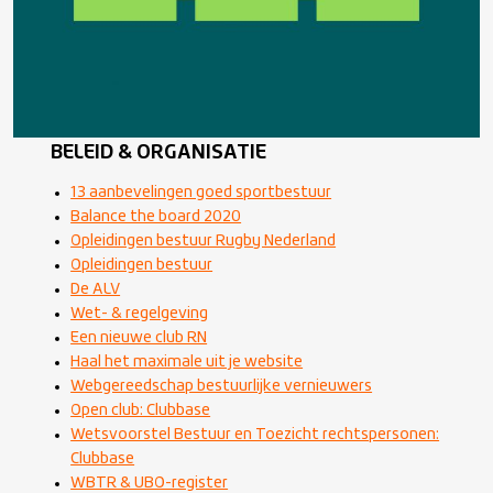
BELEID & ORGANISATIE
13 aanbevelingen goed sportbestuur
Balance the board 2020
Opleidingen bestuur Rugby Nederland
Opleidingen bestuur
De ALV
Wet- & regelgeving
Een nieuwe club RN
Haal het maximale uit je website
Webgereedschap bestuurlijke vernieuwers
Open club: Clubbase
Wetsvoorstel Bestuur en Toezicht rechtspersonen:
Clubbase
WBTR & UBO-register