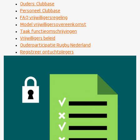
Ouders: Clubbase
Personeel: Clubbase
FAQ vrijwilligersregeling
Model vrijwilligersovereenkomst
Taak functieomschrijvingen
Vrijwilligers beleid
Ouderparticipatie Rugby Nederland
Registreer ontuchtplegers