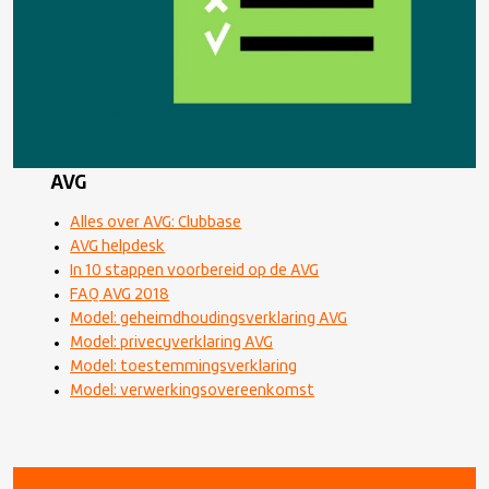
AVG
Alles over AVG: Clubbase
AVG helpdesk
In 10 stappen voorbereid op de AVG
FAQ AVG 2018
Model: geheimdhoudingsverklaring AVG
Model: privecyverklaring AVG
Model: toestemmingsverklaring
Model: verwerkingsovereenkomst