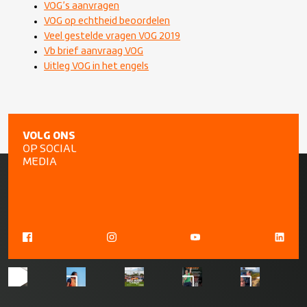
VOG’s aanvragen
VOG op echtheid beoordelen
Veel gestelde vragen VOG 2019
Vb brief aanvraag VOG
Uitleg VOG in het engels
VOLG ONS
OP SOCIAL
MEDIA