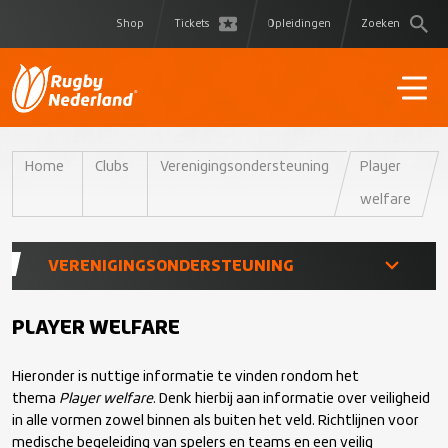
Shop
Tickets
Opleidingen
Zoeken
Home
Clubs
Verenigingsondersteuning
Player
welfare
VERENIGINGSONDERSTEUNING
Leden
PLAYER WELFARE
Hieronder is nuttige informatie te vinden rondom het
Teams
thema
Player welfare
. Denk hierbij aan informatie over veiligheid
in alle vormen zowel binnen als buiten het veld. Richtlijnen voor
Coaches
medische begeleiding van spelers en teams en een veilig