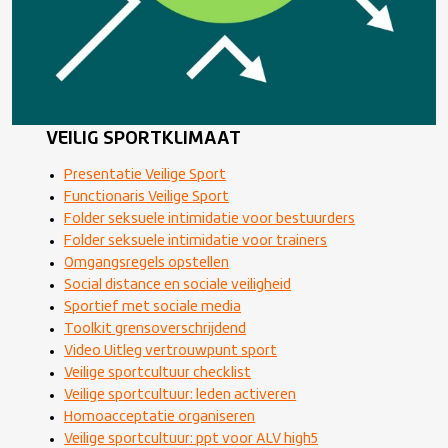
VEILIG SPORTKLIMAAT
Presentatie Veilige Sport
Functionaris Veilige Sport
Folder seksuele intimidatie voor bestuurders
Folder seksuele intimidatie voor trainers
Omgangsregels opstellen
Social distance en sociale veiligheid
Sportief met sociale media
Toolkit grensoverschrijdend
Video Uitleg vertrouwpunt sport
Veilige sportcultuur checklist
Veilige sportcultuur: leden activeren
Homoacceptatie organiseren
Veilige sportcultuur: ppt voor ALV high5