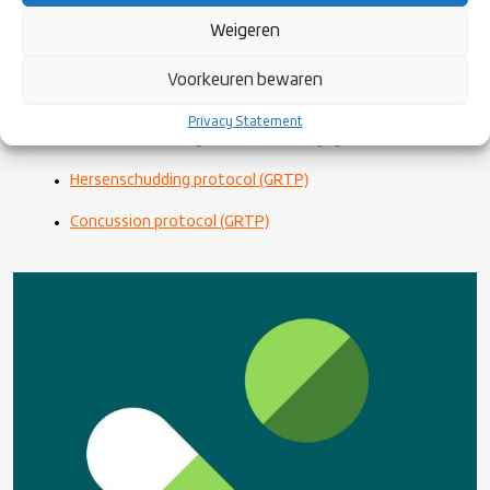
MEDISCH PROTOCOL
Weigeren
Medisch advies Rugby Nederland
Sportmedisch clinics en opleidingen Rugby
Voorkeuren bewaren
Nederland
Concussion Poster Eng.
Privacy Statement
Concussion management Word Rugby
Hersenschudding protocol (GRTP)
Concussion protocol (GRTP)