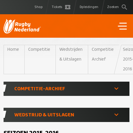
Shop
Tickets
Opleidingen
Zoeken
Home
Competitie
Wedstrijden
Competitie
Seiz
& Uitslagen
Archief
2015
2016
COMPETITIE-ARCHIEF
Seizoen 2021-2022
WEDSTRIJD & UITSLAGEN
Seizoen 2020-2021
Seizoen 2026-2027