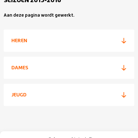
SEIZOEN 2015-2016
Seizoen 2019-2020
Aan deze pagina wordt gewerkt.
Seizoen 2025-2026
Seizoen 2018-2019
Seizoen 2024-2025
HEREN
Seizoen 2017-2018
Seizoen 2023-2024
Seizoen 2016-2017
DAMES
Seizoen 2022-2023
Seizoen 2015-2016
Competitie Archief
JEUGD
Seizoen 2014-2015