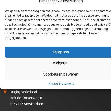
Beheer cookie instellingen
VOLG ONS
OP SOCIAL
We gebruiken technologieën zoals cookies om informatie over je apparaat o
MEDIA
slaan en/of te raadplegen. We doen dit met als doel om de beste ervaring te
bieden en om gepersonaliseerde advertenties te tonen. Door in te stemmen
deze technologieën kunnen we gegevens zoals bladeren gedrag of unieke ID
op deze site verwerken. Als je geen toestemming geeft of je toestemming
intrekt, kan dit een nadelige invloed hebben op bepaalde functies en
mogelijkheden.
Accepteer
Weigeren
Voorkeuren bewaren
CONTACT
Privacy Statement
Rugby Nederland
Bok de Korverweg 6
1067 HR Amsterdam