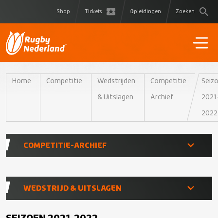
Shop
Tickets
Opleidingen
Zoeken
Home
Competitie
Wedstrijden
Competitie
Seiz
& Uitslagen
Archief
2021
2022
COMPETITIE-ARCHIEF
Seizoen 2021-2022
WEDSTRIJD & UITSLAGEN
Seizoen 2020-2021
Seizoen 2026-2027