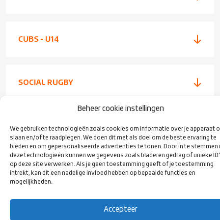
CUBS - U14
SOCIAL RUGBY
Beheer cookie instellingen
VOORSCHRIFTEN & BESLUITEN
We gebruiken technologieën zoals cookies om informatie over je apparaat o
slaan en/of te raadplegen. We doen dit met als doel om de beste ervaring te
bieden en om gepersonaliseerde advertenties te tonen. Door in te stemmen
deze technologieën kunnen we gegevens zoals bladeren gedrag of unieke ID
op deze site verwerken. Als je geen toestemming geeft of je toestemming
intrekt, kan dit een nadelige invloed hebben op bepaalde functies en
mogelijkheden.
VOLG ONS
Accepteer
OP SOCIAL