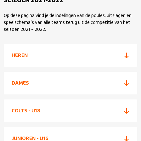
SEIZOEN 2021-2022
Seizoen 2019-2020
Op deze pagina vind je de indelingen van de poules, uitslagen en
Seizoen 2025-2026
speelschema’s van alle teams terug uit de competitie van het
Seizoen 2018-2019
seizoen 2021 – 2022.
Seizoen 2024-2025
Seizoen 2017-2018
Seizoen 2023-2024
HEREN
Seizoen 2016-2017
Seizoen 2022-2023
Seizoen 2015-2016
DAMES
Competitie Archief
Seizoen 2014-2015
COLTS - U18
JUNIOREN - U16