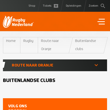
Shop
Tickets
Opleidingen
Zoeken
Home
Rugby
Route naar
Buitenlandse
Oranje
clubs
ROUTE NAAR ORANJE
Rugby Academy’s
BUITENLANDSE CLUBS
Trainingsselectie
VOLG ONS