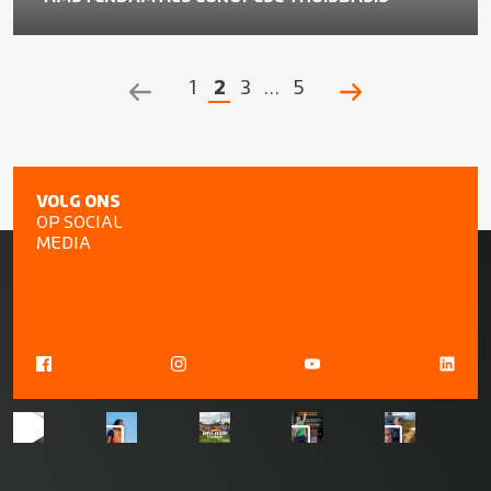
1
2
3
…
5
POSTS
NAVIGATION
VOLG ONS
OP SOCIAL
MEDIA