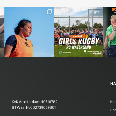
HA
KvK Amsterdam: 40516782
Ni
BTW nr: NL002739069B01
Co