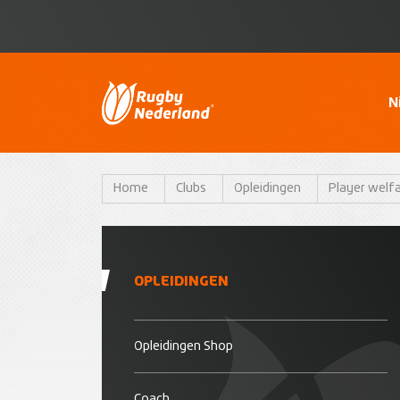
N
Home
Clubs
Opleidingen
Player welf
OPLEIDINGEN
Opleidingen Shop
Coach