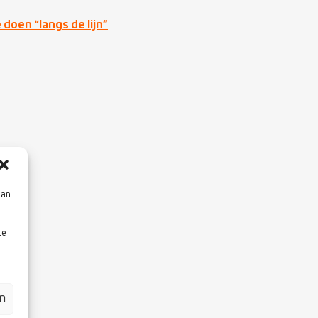
 doen “langs de lijn”
aan
te
en