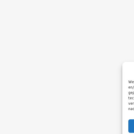
We 
en/
gep
tec
ver
nad