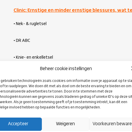
Clinic: Ernstige en minder ernstige blessures, wat te
• Nek- & rugletsel
• DR ABC
• Knie- en enkelletsel
Beheer cookie instellingen
• PRICES
gebruiken technologieën zoals cookies om informatie over je apparaat op te sl
of te raadplegen. We doen dit met als doel om de beste ervaring te bieden en om
• Diabetes, epilepsie en astma
ersonaliseerde advertenties te tonen. Door in te stemmen met deze
hnologieën kunnen we gegevens zoals bladeren gedrag of unieke ID's op deze si
werken. Als je geen toestemming geeft of je toestemming intrekt, kan dit een
elige invloed hebben op bepaalde functies en mogelijkheden.
Kosten: € 270,- per clinic
Accepteer
Weigeren
Voorkeuren bewar
Duur clinic: 2 uur