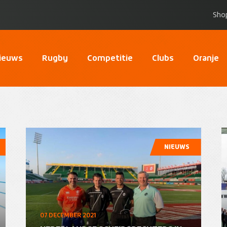
Sho
ieuws
Rugby
Competitie
Clubs
Oranje
NIEUWS
07 DECEMBER 2021