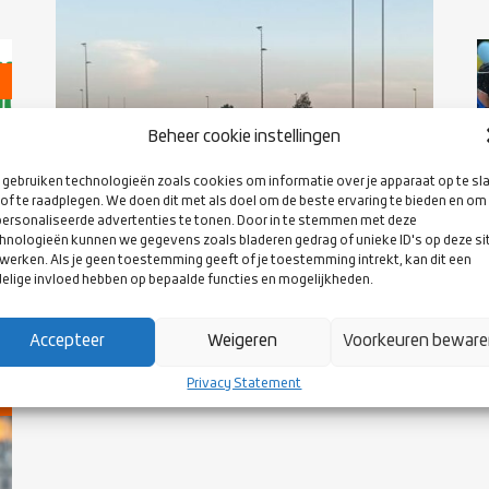
Beheer cookie instellingen
gebruiken technologieën zoals cookies om informatie over je apparaat op te sl
of te raadplegen. We doen dit met als doel om de beste ervaring te bieden en om
ersonaliseerde advertenties te tonen. Door in te stemmen met deze
05 OCTOBER 2021
hnologieën kunnen we gegevens zoals bladeren gedrag of unieke ID's op deze si
SENIOR ACADEMY PROGRAMMA
werken. Als je geen toestemming geeft of je toestemming intrekt, kan dit een
VOOR DAMES IS GESTART!
elige invloed hebben op bepaalde functies en mogelijkheden.
Accepteer
Weigeren
Voorkeuren bewar
Privacy Statement