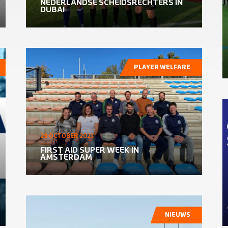
NEDERLANDSE SCHEIDSRECHTERS IN
DUBAI
PLAYER WELFARE
29 OCTOBER 2021
FIRST AID SUPER WEEK IN
AMSTERDAM
NIEUWS