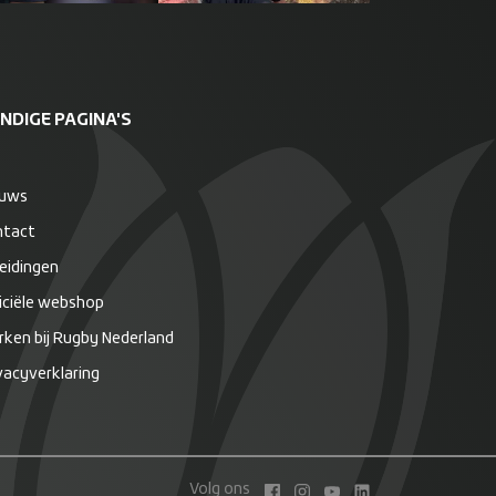
NDIGE PAGINA'S
euws
ntact
eidingen
iciële webshop
ken bij Rugby Nederland
vacyverklaring
Volg ons