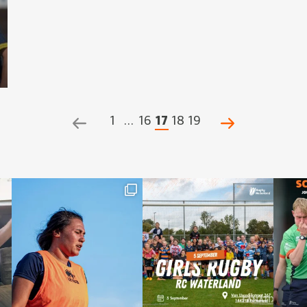
1
…
16
17
18
19
POSTS
NAVIGATION