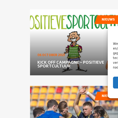
NIEUWS
We 
en/
gep
06 OCTOBER 2021
tec
KICK OFF CAMPAGNE – POSITIEVE
ver
SPORTCULTUUR
nad
NIEUWS