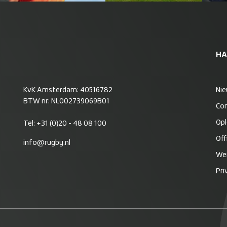
HA
KvK Amsterdam: 40516782
Ni
BTW nr: NL002739069B01
Co
Opl
Tel:
+31 (0)20 - 48 08 100
Off
info@rugby.nl
Wer
Pri