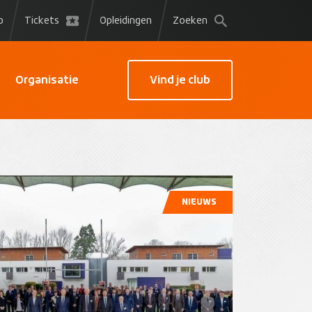
p
Tickets
Opleidingen
Zoeken
Organisatie
Vind je club
NIEUWS