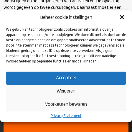
wedstrijden en het organiseren van activiteiten. De opleiding
World Rugby Coach 2 Sevens
wordt gegeven op twee cursusdagen. Daarnaast moet er een
sportfolio ingeleverd worden via de online leeromgeving (o.a. 6
Beheer cookie instellingen
trainingen, wedstrijdvormen). De opleiding wordt afgesloten met
een praktijkbezoek en beoordeling van een training.
We gebruiken technologieën zoals cookies om informatie over je
apparaat op te slaan en/of te raadplegen. We doen dit met als doel om de
beste ervaring te bieden en om gepersonaliseerde advertenties te tonen.
Door in te stemmen met deze technologieën kunnen we gegevens zoals
Kijk hier voor meer informatie
bladeren gedrag of unieke ID's op deze site verwerken. Als je geen
toestemming geeft of je toestemming intrekt, kan dit een nadelige
invloed hebben op bepaalde functies en mogelijkheden.
Accepteer
Weigeren
VOLG ONS
OP SOCIAL
MEDIA
Voorkeuren bewaren
Privacy Statement