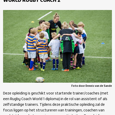
WORLD RUGBY COACH 2
Scheidsrechter
World Rugby Coach 1
Player welfare
World Rugby Coach 2
Kracht & Conditie
Rugby Coach 3
Bestuur
World Rugby Coach 3
Licentiesysteem
Rugby-coach 4
Kwalificatiestructuur Sport KSS
Foto door Dennis van de Sande
Topcoach 5
Deze opleiding is geschikt voor startende trainer/coaches (met
een Rugby Coach World 1 diploma) in de rol van assistent of als
World Rugby Coach 1 Sevens
zelfstandige trainers. Tijdens deze praktische opleiding zal de
focus liggen op het structureren van trainingen, coachen van