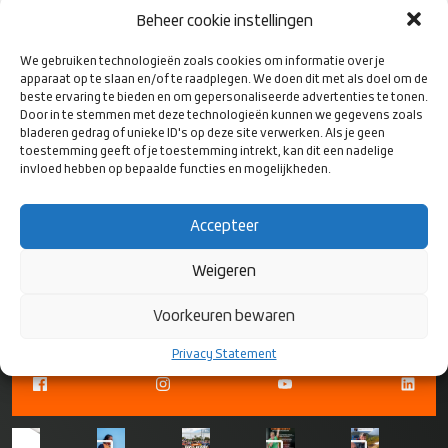
uiteenlopende opdrachten vele competenties (gaan) beheersen.
Beheer cookie instellingen
We gebruiken technologieën zoals cookies om informatie over je
apparaat op te slaan en/of te raadplegen. We doen dit met als doel om de
Kijk hier voor meer informatie
beste ervaring te bieden en om gepersonaliseerde advertenties te tonen.
Door in te stemmen met deze technologieën kunnen we gegevens zoals
bladeren gedrag of unieke ID's op deze site verwerken. Als je geen
toestemming geeft of je toestemming intrekt, kan dit een nadelige
invloed hebben op bepaalde functies en mogelijkheden.
Accepteer
VOLG ONS
OP SOCIAL
Weigeren
MEDIA
Voorkeuren bewaren
Privacy Statement