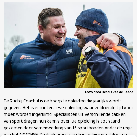
World Rugby Coach 1
Player welfare
World Rugby Coach 2
Kracht & Conditie
Rugby Coach 3
Bestuur
World Rugby Coach 3
Licentiesysteem
Rugby-coach 4
Kwalificatiestructuur Sport KSS
Foto door Dennis van de Sande
Topcoach 5
De Rugby Coach 4 is de hoogste opleiding die jaarlijks wordt
gegeven. Het is een intensieve opleiding waar voldoende tijd voor
World Rugby Coach 1 Sevens
moet worden ingeruimd. Specialisten uit verschillende takken
van sport dragen hun kennis over. De opleiding is tot stand
gekomen door samenwerking van 16 sportbonden onder de regie
World Rugby Coach 2 Sevens
van het NOC*NSF. De deelnemer aan deze opleiding zal door de