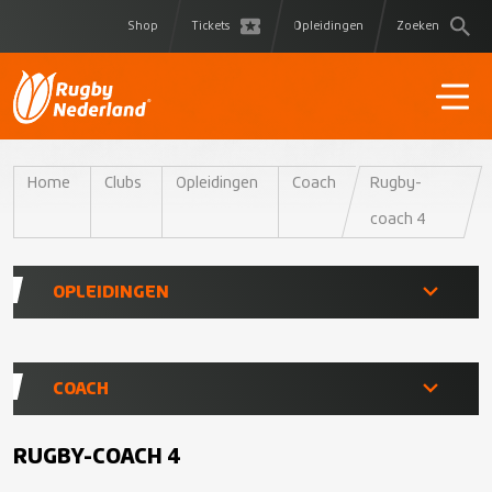
Shop
Tickets
Opleidingen
Zoeken
Home
Clubs
Opleidingen
Coach
Rugby-
coach 4
OPLEIDINGEN
Opleidingen Shop
COACH
Coach
Gamecoach
RUGBY-COACH 4
Scheidsrechter