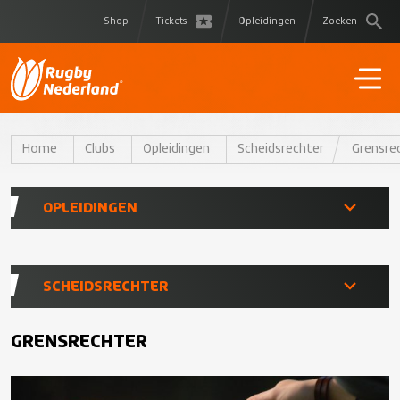
Shop
Tickets
Opleidingen
Zoeken
Home
Clubs
Opleidingen
Scheidsrechter
Grensre
OPLEIDINGEN
Opleidingen Shop
SCHEIDSRECHTER
Coach
TBM Scheidsrechter
GRENSRECHTER
Scheidsrechter
World Rugby Scheidsrechter 1