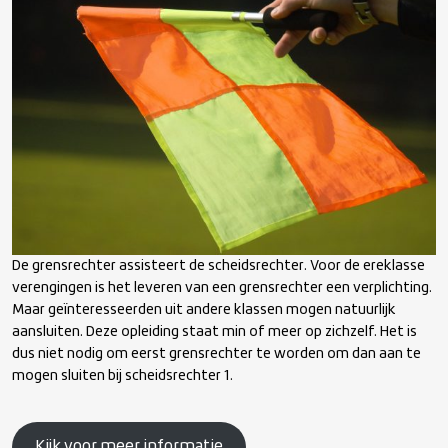
Player welfare
World Rugby Scheidsrechter 2
Kracht & Conditie
World Rugby Scheidsrechter 3
Bestuur
Grensrechter
Licentiesysteem
Spelregelworkshops
Kwalificatiestructuur Sport KSS
De grensrechter assisteert de scheidsrechter. Voor de ereklasse
Scheidsrechtercoach
verengingen is het leveren van een grensrechter een verplichting.
Maar geïnteresseerden uit andere klassen mogen natuurlijk
aansluiten. Deze opleiding staat min of meer op zichzelf. Het is
Scheidsrechterbeoordelaar
dus niet nodig om eerst grensrechter te worden om dan aan te
mogen sluiten bij scheidsrechter 1.
Kijk voor meer informatie