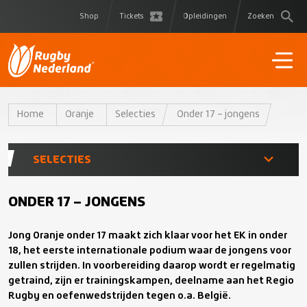
Shop
Tickets
Opleidingen
Zoeken
Home
Oranje
Selecties
Onder 17 – jongens
SELECTIES
Heren XV
ONDER 17 – JONGENS
Jong Oranje onder 17 maakt zich klaar voor het EK in onder
Dames XV
18, het eerste internationale podium waar de jongens voor
zullen strijden. In voorbereiding daarop wordt er regelmatig
Delta
getraind, zijn er trainingskampen, deelname aan het Regio
Rugby en oefenwedstrijden tegen o.a. België.