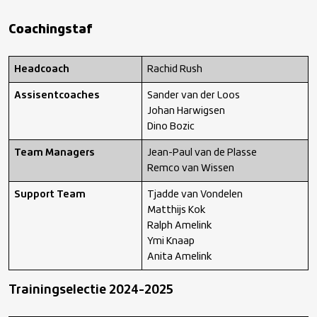
Onder 20 – jongens
Coachingstaf
Onder 18 – jongens
Headcoach
Rachid Rush
Onder 18 – meiden
Assisentcoaches
Sander van der Loos
Johan Harwigsen
Dino Bozic
Onder 17 – jongens
Team Managers
Jean-Paul van de Plasse
Remco van Wissen
Onder 16 – jongens
Support Team
Tjadde van Vondelen
Matthijs Kok
Route naar Oranje
Ralph Amelink
Ymi Knaap
Anita Amelink
Regio Rugby
Trainingselectie 2024-2025