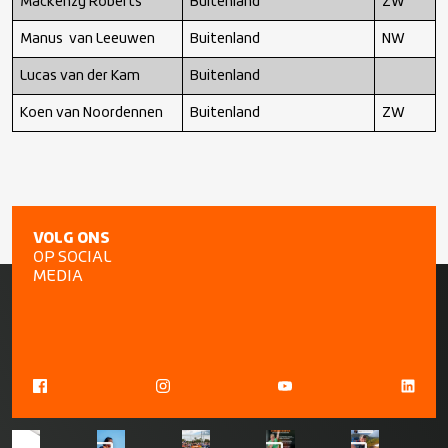
Mackenzy Roberts
Buitenland
ZW
Manus van Leeuwen
Buitenland
NW
Lucas van der Kam
Buitenland
Koen van Noordennen
Buitenland
ZW
VOLG ONS
OP SOCIAL
MEDIA