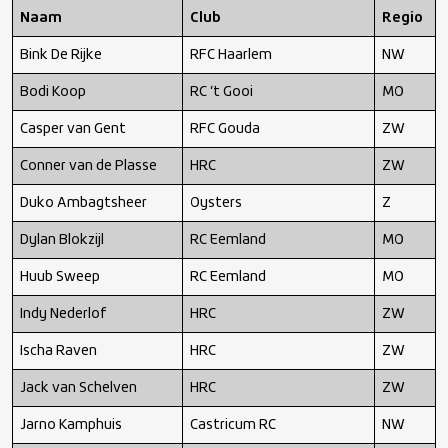
Naam
Club
Regio
Bink De Rijke
RFC Haarlem
NW
Bodi Koop
RC ‘t Gooi
MO
Casper van Gent
RFC Gouda
ZW
Conner van de Plasse
HRC
ZW
Duko Ambagtsheer
Oysters
Z
Dylan Blokzijl
RC Eemland
MO
Huub Sweep
RC Eemland
MO
Indy Nederlof
HRC
ZW
Ischa Raven
HRC
ZW
Jack van Schelven
HRC
ZW
Jarno Kamphuis
Castricum RC
NW