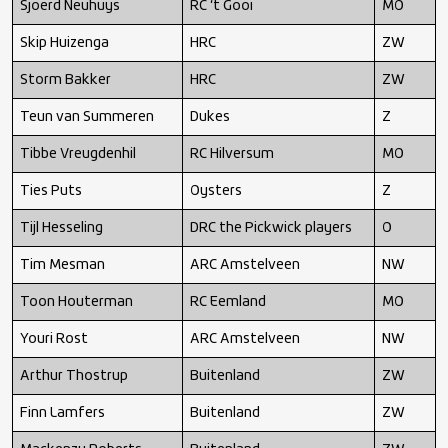
Sjoerd Neuhuys
RC ‘t Gooi
MO
Skip Huizenga
HRC
ZW
Storm Bakker
HRC
ZW
Teun van Summeren
Dukes
Z
Tibbe Vreugdenhil
RC Hilversum
MO
Ties Puts
Oysters
Z
Tijl Hesseling
DRC the Pickwick players
O
Tim Mesman
ARC Amstelveen
NW
Toon Houterman
RC Eemland
MO
Youri Rost
ARC Amstelveen
NW
Arthur Thostrup
Buitenland
ZW
Finn Lamfers
Buitenland
ZW