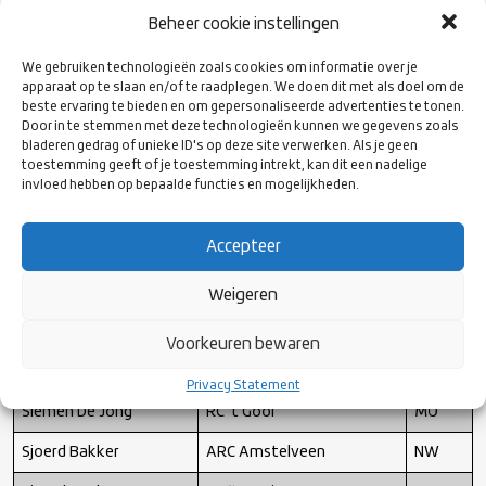
Max Hollander
RCT
Z
Beheer cookie instellingen
Merlijn Koen
RC Groningen
NO
We gebruiken technologieën zoals cookies om informatie over je
apparaat op te slaan en/of te raadplegen. We doen dit met als doel om de
Mika Slagt
RC Delft
ZW
beste ervaring te bieden en om gepersonaliseerde advertenties te tonen.
Door in te stemmen met deze technologieën kunnen we gegevens zoals
Mitch Meerloo
HRC
ZW
bladeren gedrag of unieke ID's op deze site verwerken. Als je geen
toestemming geeft of je toestemming intrekt, kan dit een nadelige
Nathan Smits
Dukes
O
invloed hebben op bepaalde functies en mogelijkheden.
Roderick Ter Stege
RC Eemland
MO
Accepteer
Roman Symersky
RC Hilversum
MO
Rover Aalbers
HRC
ZW
Weigeren
Ruben Stroomberg
RC Bulldogs
MO
Voorkeuren bewaren
Sib van Nunen
Oysters
Z
Privacy Statement
Siemen De Jong
RC ‘t Gooi
MO
Sjoerd Bakker
ARC Amstelveen
NW