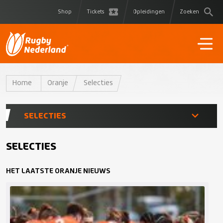
Shop
Tickets
Opleidingen
Zoeken
Home
Oranje
Selecties
SELECTIES
Heren XV
SELECTIES
HET LAATSTE ORANJE NIEUWS
Dames XV
Delta