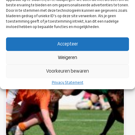
apparaat op te slaan en/of te raadplegen. We doen dit met als doel om de
beste ervaring te bieden en om gepersonaliseerde advertenties te tonen.
Door in te stemmen met deze technologieën kunnen we gegevens zoals
bladeren gedrag of unieke ID's op deze site verwerken. Als je geen
toestemming geeft of je toestemming intrekt, kan dit een nadelige
RUGBY NEDERLAND PRESENTEERT VERNIEUWING
invloed hebben op bepaalde functies en mogelijkheden.
PATHWAY JONG ORANJE
Accepteer
Weigeren
Voorkeuren bewaren
Privacy Statement