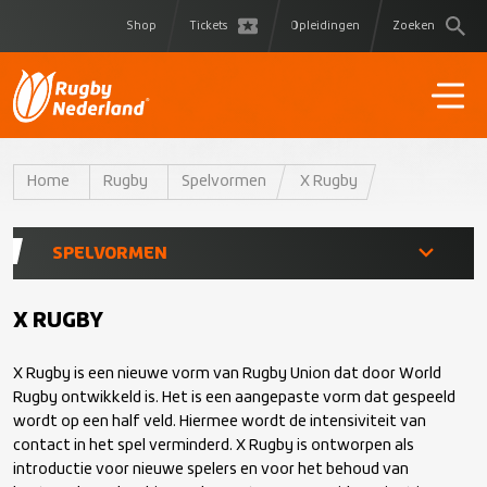
Shop
Tickets
Opleidingen
Zoeken
Home
Rugby
Spelvormen
X Rugby
SPELVORMEN
Competitie
X RUGBY
X Rugby is een nieuwe vorm van Rugby Union dat door World
Meiden Rugby
Rugby ontwikkeld is. Het is een aangepaste vorm dat gespeeld
wordt op een half veld. Hiermee wordt de intensiviteit van
Social Rugby
contact in het spel verminderd. X Rugby is ontworpen als
introductie voor nieuwe spelers en voor het behoud van