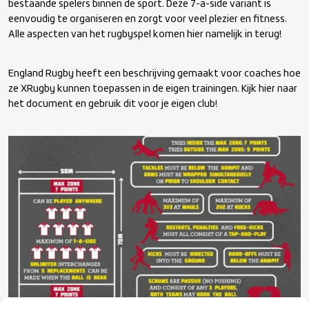
bestaande spelers binnen de sport. Deze 7-a-side variant is
T1 Rugby
eenvoudig te organiseren en zorgt voor veel plezier en fitness.
Alle aspecten van het rugbyspel komen hier namelijk in terug!
Veteranen Rugby
England Rugby heeft een beschrijving gemaakt voor coaches hoe
ze XRugby kunnen toepassen in de eigen trainingen. Kijk hier naar
Old Stars Walking Rugby
het document en gebruik dit voor je eigen club!
X Rugby
Mixed Ability Rugby