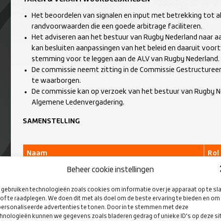
Het beoordelen van signalen en input met betrekking tot al
randvoorwaarden die een goede arbitrage faciliteren.
Het adviseren aan het bestuur van Rugby Nederland naar a
kan besluiten aanpassingen van het beleid en daaruit voor
stemming voor te leggen aan de ALV van Rugby Nederland
De commissie neemt zitting in de Commissie Gestructureer
te waarborgen.
De commissie kan op verzoek van het bestuur van Rugby Ne
Algemene Ledenvergadering.
SAMENSTELLING
Naam
Rol
Beheer cookie instellingen
Dirk Heuff
Voo
gebruiken technologieën zoals cookies om informatie over je apparaat op te sl
Rutger van Faassen
Com
of te raadplegen. We doen dit met als doel om de beste ervaring te bieden en om
ersonaliseerde advertenties te tonen. Door in te stemmen met deze
Rinske Huijser van Reenen
Com
hnologieën kunnen we gegevens zoals bladeren gedrag of unieke ID's op deze si