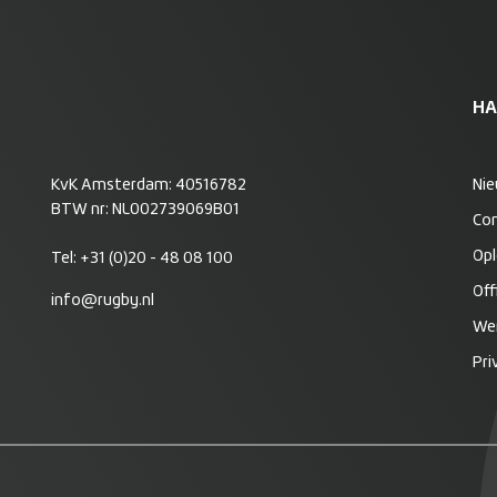
HA
KvK Amsterdam: 40516782
Ni
BTW nr: NL002739069B01
Co
Opl
Tel:
+31 (0)20 - 48 08 100
Off
info@rugby.nl
Wer
Pri