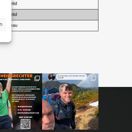
missielid
missielid
en
dsbureau