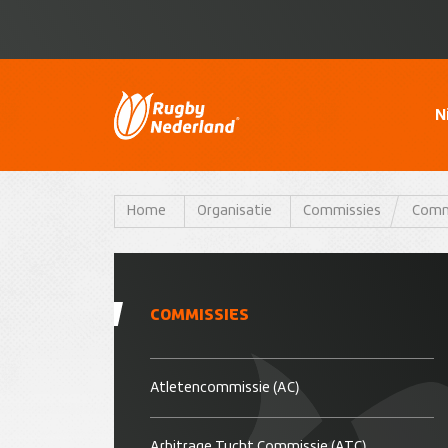
N
Home
Organisatie
Commissies
Commi
COMMISSIES
Atletencommissie (AC)
Arbitrage Tucht Commissie (ATC)