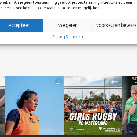
werken. Als je geen toestemming geeft of je toestemming intrekt, kan dit een
Annabell van der Spek-Hansmeier
Com
elige invloed hebben op bepaalde functies en mogelijkheden.
Joep Prein
Com
Accepteer
Weigeren
Voorkeuren bewar
Bon
Privacy Statement
Vragen of opmerkingen voor de CRS? Mail naar
crs@rugby.nl
.