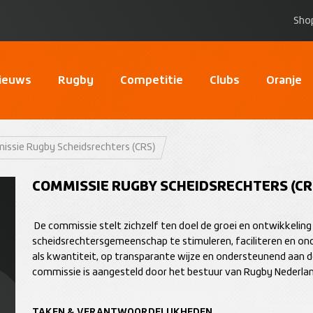
Sho
ieuws
Rugby
Competitie
Clubs
Oranje
ssie Rugby Scheidsrechters (CRS)
COMMISSIE RUGBY SCHEIDSRECHTERS (CR
De commissie stelt zichzelf ten doel de groei en ontwikkelin
scheidsrechtersgemeenschap te stimuleren, faciliteren en onde
als kwantiteit, op transparante wijze en ondersteunend aan d
commissie is aangesteld door het bestuur van Rugby Nederla
TAKEN & VERANTWOORDELIJKHEDEN