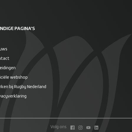
NDIGE PAGINA'S
euws
ntact
eidingen
iciële webshop
ken bij Rugby Nederland
vacyverklaring
Volg ons