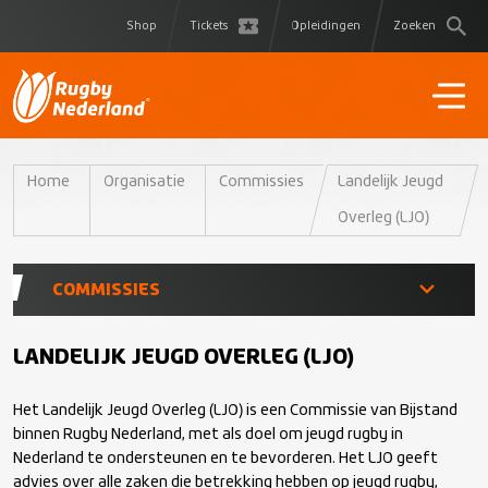
Shop
Tickets
Opleidingen
Zoeken
Home
Organisatie
Commissies
Landelijk Jeugd
Overleg (LJO)
COMMISSIES
Atletencommissie (AC)
LANDELIJK JEUGD OVERLEG (LJO)
Het Landelijk Jeugd Overleg (LJO) is een Commissie van Bijstand
Arbitrage Tucht Commissie (ATC)
binnen Rugby Nederland, met als doel om jeugd rugby in
Nederland te ondersteunen en te bevorderen. Het LJO geeft
Commissie van Financieel Toezicht (CFT)
advies over alle zaken die betrekking hebben op jeugd rugby,