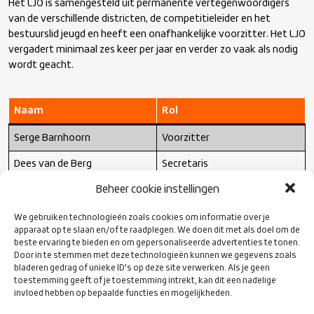
Het LJO is samengesteld uit permanente vertegenwoordigers
van de verschillende districten, de competitieleider en het
bestuurslid jeugd en heeft een onafhankelijke voorzitter. Het LJO
vergadert minimaal zes keer per jaar en verder zo vaak als nodig
wordt geacht.
Naam
Rol
Serge Barnhoorn
Voorzitter
Dees van de Berg
Secretaris
Beheer cookie instellingen
Hans-Peter Meulekamp
District Midden
Ed Willems
District Noord-West
We gebruiken technologieën zoals cookies om informatie over je
apparaat op te slaan en/of te raadplegen. We doen dit met als doel om de
Jos Sinke
District Oost
beste ervaring te bieden en om gepersonaliseerde advertenties te tonen.
Door in te stemmen met deze technologieën kunnen we gegevens zoals
Edwin Kense
District Zuid
bladeren gedrag of unieke ID's op deze site verwerken. Als je geen
toestemming geeft of je toestemming intrekt, kan dit een nadelige
Sjoerd Lemm
District Zuid-West
invloed hebben op bepaalde functies en mogelijkheden.