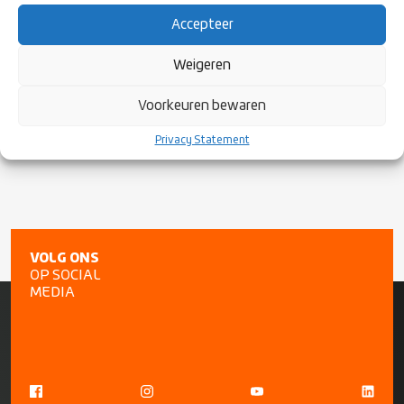
Eelco Zijnstra
District Noord
Accepteer
Iban Rosier
Bestuurslid Jeugd (Bestuur)
Weigeren
Harro Verschoor
Competitieleider
(Bondsbureau)
Voorkeuren bewaren
Vragen of opmerkingen voor het LJO? Mail naar
ljo@rugby.nl
.
Privacy Statement
VOLG ONS
OP SOCIAL
MEDIA