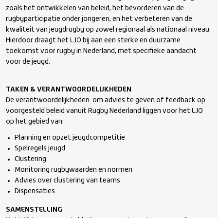
zoals het ontwikkelen van beleid, het bevorderen van de
rugbyparticipatie onder jongeren, en het verbeteren van de
Commissie Onderscheidingen en Predikaten (COP)
kwaliteit van jeugdrugby op zowel regionaal als nationaal niveau.
Hierdoor draagt het LJO bij aan een sterke en duurzame
toekomst voor rugby in Nederland, met specifieke aandacht
Commissie Rugby Scheidsrechters (CRS)
voor de jeugd.
Landelijk Jeugd Overleg (LJO)
TAKEN & VERANTWOORDELIJKHEDEN
De verantwoordelijkheden om advies te geven of feedback op
Medische Commissie (MC)
voorgesteld beleid vanuit Rugby Nederland liggen voor het LJO
op het gebied van:
Planning en opzet jeugdcompetitie
Reglementen Commissie (RC)
Spelregels jeugd
Clustering
Sponsorcommissie (SC)
Monitoring rugbywaarden en normen
Advies over clustering van teams
Dispensaties
Vertrouwenscommissie (VC)
SAMENSTELLING