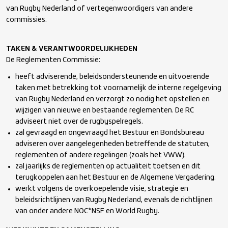
van Rugby Nederland of vertegenwoordigers van andere
commissies.
Commissie Onderscheidingen en Predikaten (COP)
TAKEN & VERANTWOORDELIJKHEDEN
Commissie Rugby Scheidsrechters (CRS)
De Reglementen Commissie:
heeft adviserende, beleidsondersteunende en uitvoerende
Landelijk Jeugd Overleg (LJO)
taken met betrekking tot voornamelijk de interne regelgeving
van Rugby Nederland en verzorgt zo nodig het opstellen en
wijzigen van nieuwe en bestaande reglementen. De RC
Medische Commissie (MC)
adviseert niet over de rugbyspelregels.
zal gevraagd en ongevraagd het Bestuur en Bondsbureau
adviseren over aangelegenheden betreffende de statuten,
Reglementen Commissie (RC)
reglementen of andere regelingen (zoals het VWW).
zal jaarlijks de reglementen op actualiteit toetsen en dit
Sponsorcommissie (SC)
terugkoppelen aan het Bestuur en de Algemene Vergadering.
werkt volgens de overkoepelende visie, strategie en
beleidsrichtlijnen van Rugby Nederland, evenals de richtlijnen
Vertrouwenscommissie (VC)
van onder andere NOC*NSF en World Rugby.