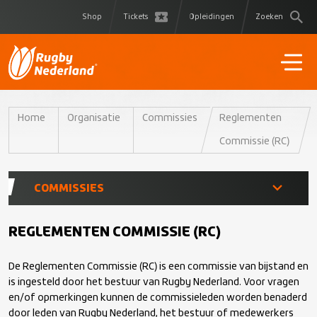
Shop
Tickets
Opleidingen
Zoeken
Home
Organisatie
Commissies
Reglementen
Commissie (RC)
COMMISSIES
Atletencommissie (AC)
REGLEMENTEN COMMISSIE (RC)
De Reglementen Commissie (RC) is een commissie van bijstand en
Arbitrage Tucht Commissie (ATC)
is ingesteld door het bestuur van Rugby Nederland. Voor vragen
en/of opmerkingen kunnen de commissieleden worden benaderd
Commissie van Financieel Toezicht (CFT)
door leden van Rugby Nederland, het bestuur of medewerkers