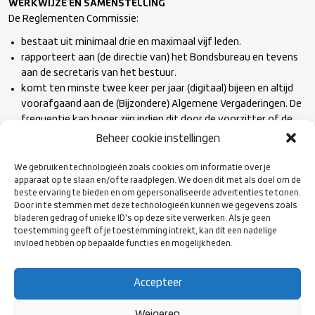
WERKWIJZE EN SAMENSTELLING
De Reglementen Commissie:
bestaat uit minimaal drie en maximaal vijf leden.
rapporteert aan (de directie van) het Bondsbureau en tevens
aan de secretaris van het bestuur.
komt ten minste twee keer per jaar (digitaal) bijeen en altijd
voorafgaand aan de (Bijzondere) Algemene Vergaderingen. De
frequentie kan hoger zijn indien dit door de voorzitter of de
leden wenselijk wordt geacht.
Beheer cookie instellingen
We gebruiken technologieën zoals cookies om informatie over je
Naam
Rol
apparaat op te slaan en/of te raadplegen. We doen dit met als doel om de
beste ervaring te bieden en om gepersonaliseerde advertenties te tonen.
Door in te stemmen met deze technologieën kunnen we gegevens zoals
Vacant
Voorzitter
bladeren gedrag of unieke ID's op deze site verwerken. Als je geen
toestemming geeft of je toestemming intrekt, kan dit een nadelige
Marieke Brugman
commissielid
invloed hebben op bepaalde functies en mogelijkheden.
Samantha Strijker
commissielid
Accepteer
Michiel Smit
commissielid
Weigeren